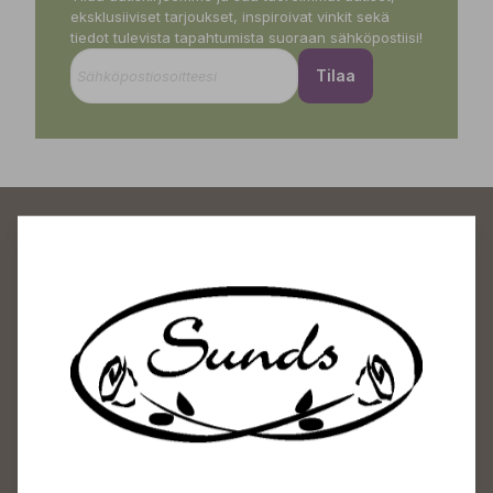
eksklusiiviset tarjoukset, inspiroivat vinkit sekä
tiedot tulevista tapahtumista suoraan sähköpostiisi!
Tilaa
Sundin Puutarhakeskus
Avoinna
Arkisin 09-18
Lauantaisin 09-16
Sunnuntaisin Itsepalvelu