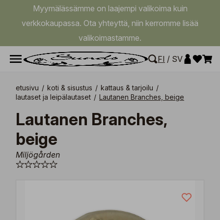
Myymälässämme on laajempi valikoima kuin
verkkokaupassa. Ota yhteyttä, niin kerromme lisää
valikoimastamme.
FI
/
SV
etusivu
/
koti & sisustus
/
kattaus & tarjoilu
/
lautaset ja leipälautaset
/
Lautanen Branches, beige
Lautanen Branches,
beige
Miljögården