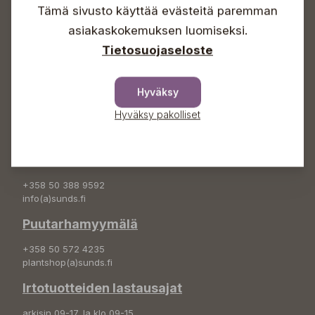
Tämä sivusto käyttää evästeitä paremman
Info & vaihde
asiakaskokemuksen luomiseksi.
+358 50 388 9592
Tietosuojaseloste
info(a)sunds.fi
Osoite
Hyväksy
Sundin Puutarha Oy
Hyväksy pakolliset
Kytömäentie 66
68660 Pietarsaari
Kukkatilaukset
+358 50 388 9592
info(a)sunds.fi
Puutarhamyymälä
+358 50 572 4235
plantshop(a)sunds.fi
Irtotuotteiden lastausajat
arkisin 09-17, la klo 09-15