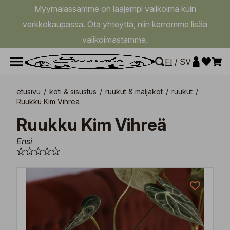
Myymälässämme on laajempi valikoima kuin
verkkokaupassa. Ota yhteyttä, niin kerromme lisää
valikoimastamme.
FI
/
SV
etusivu
/
koti & sisustus
/
ruukut & maljakot
/
ruukut
/
Ruukku Kim Vihreä
Ruukku Kim Vihreä
Ensi