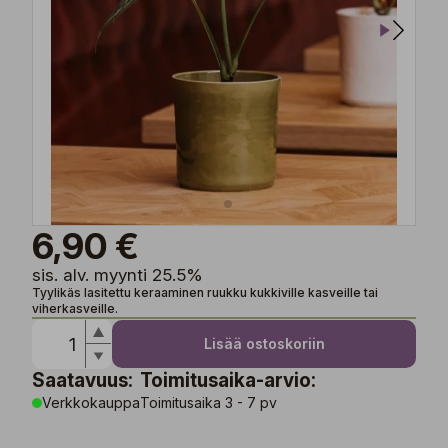
6,90 €
sis. alv. myynti 25.5%
Tyylikäs lasitettu keraaminen ruukku kukkiville kasveille tai
viherkasveille.
Lisää ostoskoriin
Saatavuus:
Toimitusaika-arvio:
Verkkokauppa
Toimitusaika 3 - 7 pv