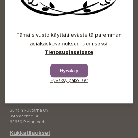
Sundin Puutarhakeskus
Tämä sivusto käyttää evästeitä paremman
Avoinna
asiakaskokemuksen luomiseksi.
Arkisin 09-18
Tietosuojaseloste
Lauantaisin 09-16
Sunnuntaisin Itsepalvelu
Hyväksy
Info & vaihde
Hyväksy pakolliset
+358 50 388 9592
info(a)sunds.fi
Osoite
Sundin Puutarha Oy
Kytömäentie 66
68660 Pietarsaari
Kukkatilaukset