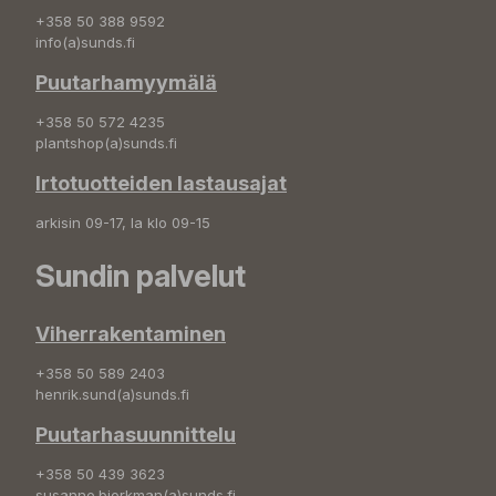
+358 50 388 9592
info(a)sunds.fi
Puutarhamyymälä
+358 50 572 4235
plantshop(a)sunds.fi
Irtotuotteiden lastausajat
arkisin 09-17, la klo 09-15
Sundin palvelut
Viherrakentaminen
+358 50 589 2403
henrik.sund(a)sunds.fi
Puutarhasuunnittelu
+358 50 439 3623
susanne.bjorkman(a)sunds.fi