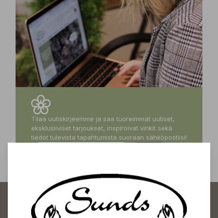
Tilaa uutiskirjeemme ja saa tuoreimmat uutiset,
eksklusiiviset tarjoukset, inspiroivat vinkit sekä
tiedot tulevista tapahtumista suoraan sähköpostiisi!
Tilaa