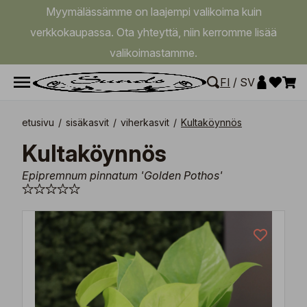
Myymälässämme on laajempi valikoima kuin
verkkokaupassa. Ota yhteyttä, niin kerromme lisää
valikoimastamme.
FI
/
SV
etusivu
/
sisäkasvit
/
viherkasvit
/
Kultaköynnös
Kultaköynnös
Epipremnum pinnatum 'Golden Pothos'