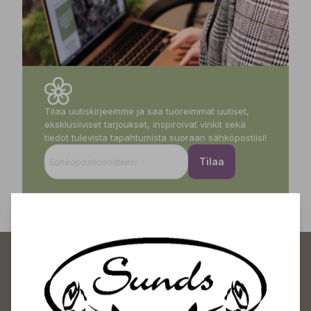
Tilaa uutiskirjeemme ja saa tuoreimmat uutiset,
eksklusiiviset tarjoukset, inspiroivat vinkit sekä
tiedot tulevista tapahtumista suoraan sähköpostiisi!
Tilaa