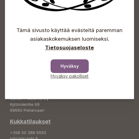
Sundin Puutarhakeskus
Avoinna
Tämä sivusto käyttää evästeitä paremman
Arkisin 09-18
asiakaskokemuksen luomiseksi.
Lauantaisin 09-16
Tietosuojaseloste
Sunnuntaisin Itsepalvelu
Info & vaihde
Hyväksy
+358 50 388 9592
Hyväksy pakolliset
info(a)sunds.fi
Osoite
Sundin Puutarha Oy
Kytömäentie 66
68660 Pietarsaari
Kukkatilaukset
+358 50 388 9592
info(a)sunds.fi