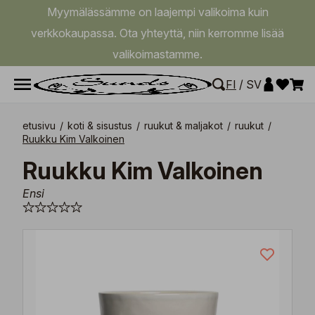
Myymälässämme on laajempi valikoima kuin
verkkokaupassa. Ota yhteyttä, niin kerromme lisää
valikoimastamme.
FI
/
SV
etusivu
/
koti & sisustus
/
ruukut & maljakot
/
ruukut
/
Ruukku Kim Valkoinen
Ruukku Kim Valkoinen
Ensi