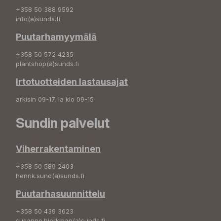
+358 50 388 9592
info(a)sunds.fi
Puutarhamyymälä
+358 50 572 4235
plantshop(a)sunds.fi
Irtotuotteiden lastausajat
arkisin 09-17, la klo 09-15
Sundin palvelut
Viherrakentaminen
+358 50 589 2403
henrik.sund(a)sunds.fi
Puutarhasuunnittelu
+358 50 439 3623
susanne.bjorkman(a)sunds.fi