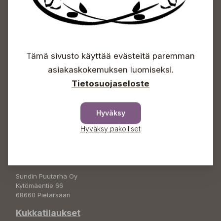
Sundin Puutarhakeskus
Tämä sivusto käyttää evästeitä paremman
Avoinna
asiakaskokemuksen luomiseksi.
Arkisin 09-18
Tietosuojaseloste
Lauantaisin 09-16
Sunnuntaisin Itsepalvelu
Hyväksy
Info & vaihde
Hyväksy pakolliset
+358 50 388 9592
info(a)sunds.fi
Osoite
Sundin Puutarha Oy
Kytömäentie 66
68660 Pietarsaari
Kukkatilaukset