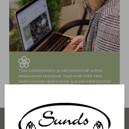
Tilaa uutiskirjeemme ja saa tuoreimmat uutiset,
eksklusiiviset tarjoukset, inspiroivat vinkit sekä
tiedot tulevista tapahtumista suoraan sähköpostiisi!
Tilaa