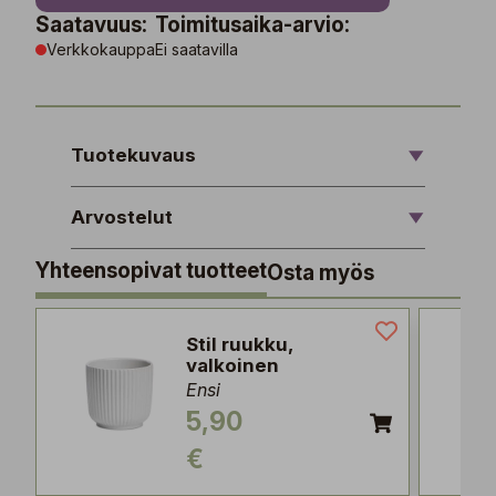
Saatavuus:
Toimitusaika-arvio:
Verkkokauppa
Ei saatavilla
Tuotekuvaus
Arvostelut
Yhteensopivat tuotteet
Osta myös
Stil ruukku,
valkoinen
Ensi
5,90
€