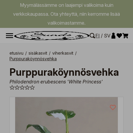
Myymälässämme on laajempi valikoima kuin
verkkokaupassa. Ota yhteyttä, niin kerromme lisää
valikoimastamme.
FI
/
SV
etusivu
/
sisäkasvit
/
viherkasvit
/
Purppuraköynnösvehka
Purppuraköynnösvehka
Philodendron erubescens 'White Princess'