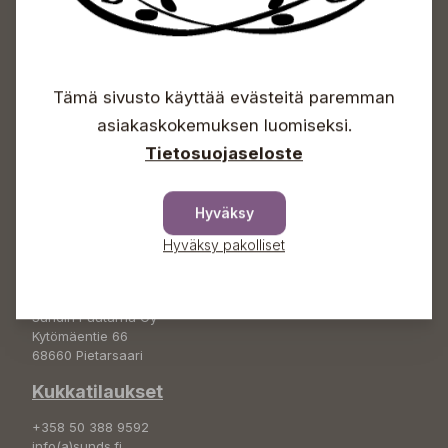
Sundin Puutarhakeskus
Avoinna
Tämä sivusto käyttää evästeitä paremman
Arkisin 09-18
asiakaskokemuksen luomiseksi.
Lauantaisin 09-16
Tietosuojaseloste
Sunnuntaisin Itsepalvelu
Info & vaihde
Hyväksy
+358 50 388 9592
Hyväksy pakolliset
info(a)sunds.fi
Osoite
Sundin Puutarha Oy
Kytömäentie 66
68660 Pietarsaari
Kukkatilaukset
+358 50 388 9592
info(a)sunds.fi