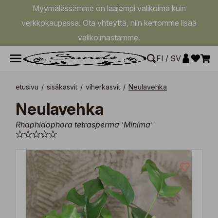
Myymälässämme on laajempi valikoima kuin
verkkokaupassa. Ota yhteyttä, niin kerromme lisää
valikoimastamme.
FI
/
SV
etusivu
/
sisäkasvit
/
viherkasvit
/
Neulavehka
Neulavehka
Rhaphidophora tetrasperma 'Minima'