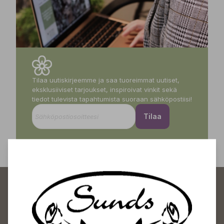
Tilaa uutiskirjeemme ja saa tuoreimmat uutiset,
eksklusiiviset tarjoukset, inspiroivat vinkit sekä
tiedot tulevista tapahtumista suoraan sähköpostiisi!
Tilaa