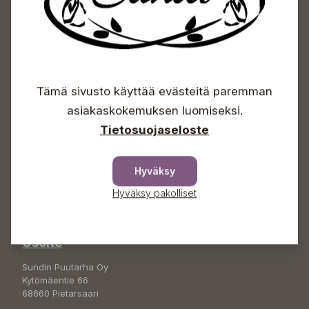
Sundin Puutarhakeskus
Tämä sivusto käyttää evästeitä paremman
Avoinna
asiakaskokemuksen luomiseksi.
Tietosuojaseloste
Arkisin 09-18
Lauantaisin 09-16
Sunnuntaisin Itsepalvelu
Hyväksy
Info & vaihde
Hyväksy pakolliset
+358 50 388 9592
info(a)sunds.fi
Osoite
Sundin Puutarha Oy
Kytömäentie 66
68660 Pietarsaari