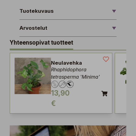
Tuotekuvaus
Arvostelut
Yhteensopivat tuotteet
Neulavehka
Rhaphidophora
tetrasperma 'Minima'
13,90
€