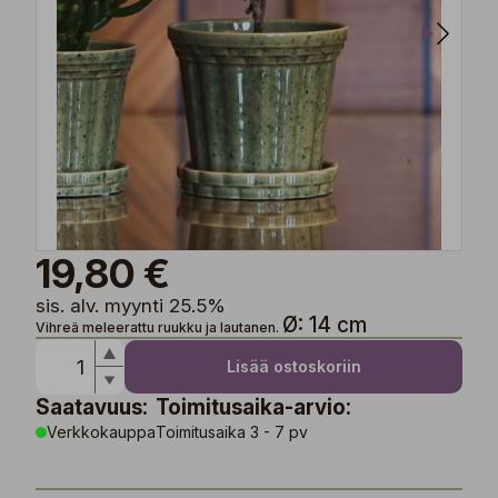
19,80 €
sis. alv. myynti 25.5%
Ø: 14 cm
Vihreä meleerattu ruukku ja lautanen.
Lisää ostoskoriin
Saatavuus:
Toimitusaika-arvio:
Verkkokauppa
Toimitusaika 3 - 7 pv