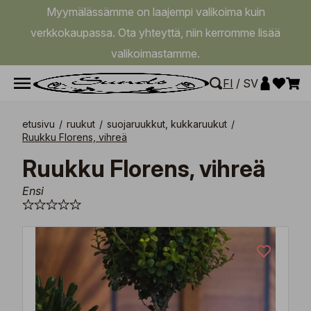
Myymälässämme on laajempi valikoima kuin
verkkokaupassa. Ota yhteyttä, niin kerromme lisää
valikoimastamme.
FI
/
SV
etusivu
/
ruukut
/
suojaruukkut, kukkaruukut
/
Ruukku Florens, vihreä
Ruukku Florens, vihreä
Ensi