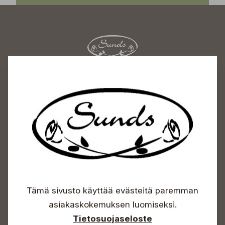
Sundin Puutarhakeskus
Avoinna
Arkisin 09-18
Lauantaisin 09-16
Sunnuntaisin Itsepalvelu
Info & vaihde
+358 50 388 9592
info(a)sunds.fi
Tämä sivusto käyttää evästeitä paremman
Osoite
asiakaskokemuksen luomiseksi.
Tietosuojaseloste
Sundin Puutarha Oy