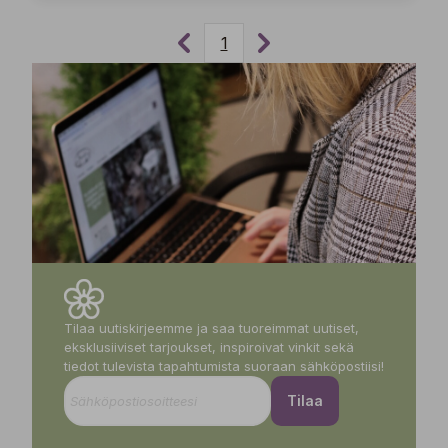
1
Tilaa uutiskirjeemme ja saa tuoreimmat uutiset,
eksklusiiviset tarjoukset, inspiroivat vinkit sekä
tiedot tulevista tapahtumista suoraan sähköpostiisi!
Tilaa