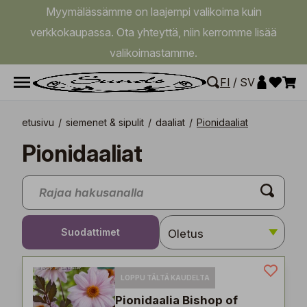
Myymälässämme on laajempi valikoima kuin
verkkokaupassa. Ota yhteyttä, niin kerromme lisää
valikoimastamme.
FI
/
SV
etusivu
/
siemenet & sipulit
/
daaliat
/
Pionidaaliat
Pionidaaliat
Suodattimet
LOPPU TÄLTÄ KAUDELTA
Pionidaalia Bishop of