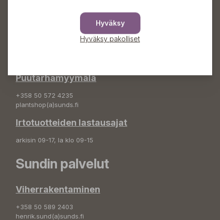
Kytömäentie 66
68660 Pietarsaari
Hyväksy
Kukkatilaukset
Hyväksy pakolliset
+358 50 388 9592
info(a)sunds.fi
Puutarhamyymälä
+358 50 572 4235
plantshop(a)sunds.fi
Irtotuotteiden lastausajat
arkisin 09-17, la klo 09-15
Sundin palvelut
Viherrakentaminen
+358 50 589 2403
henrik.sund(a)sunds.fi