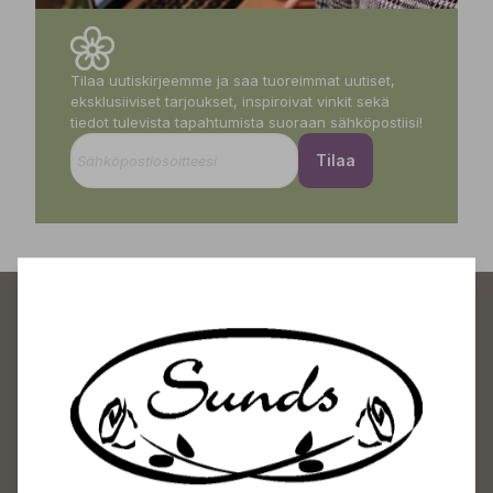
Tilaa uutiskirjeemme ja saa tuoreimmat uutiset,
eksklusiiviset tarjoukset, inspiroivat vinkit sekä
tiedot tulevista tapahtumista suoraan sähköpostiisi!
Tilaa
Sundin Puutarhakeskus
Avoinna