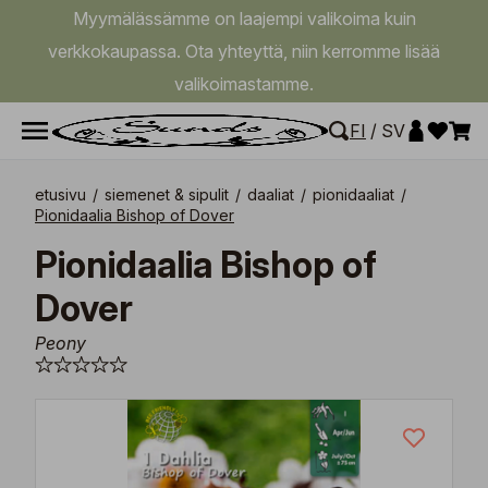
Myymälässämme on laajempi valikoima kuin
verkkokaupassa. Ota yhteyttä, niin kerromme lisää
valikoimastamme.
FI
/
SV
etusivu
/
siemenet & sipulit
/
daaliat
/
pionidaaliat
/
Pionidaalia Bishop of Dover
Pionidaalia Bishop of
Dover
Peony