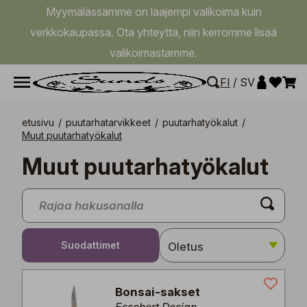
Myymälässämme on laajempi valikoima kuin
verkkokaupassa. Ota yhteyttä, niin kerromme lisää
valikoimastamme.
FI
/
SV
etusivu
/
puutarhatarvikkeet
/
puutarhatyökalut
/
Muut puutarhatyökalut
Muut puutarhatyökalut
Suodattimet
Bonsai-sakset