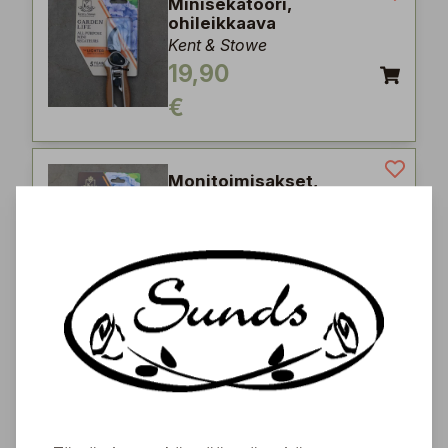
Minisekatööri,
ohileikkaava
Kent & Stowe
19,90
€
Monitoimisakset,
ohileikkaava
Kent & Stowe
27,90
€
Istutuslapio kapea 33
cm
Nelson Garden
14,95