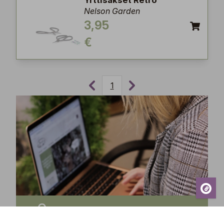
Yrttisakset Retro
Nelson Garden
3,95
€
1