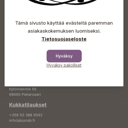
Sundin Puutarhakeskus
Avoinna
Tämä sivusto käyttää evästeitä paremman
Arkisin 09-18
asiakaskokemuksen luomiseksi.
Lauantaisin 09-16
Sunnuntaisin Itsepalvelu
Tietosuojaseloste
Info & vaihde
Hyväksy
+358 50 388 9592
info(a)sunds.fi
Hyväksy pakolliset
Osoite
Sundin Puutarha Oy
Kytömäentie 66
68660 Pietarsaari
Kukkatilaukset
+358 50 388 9592
info(a)sunds.fi