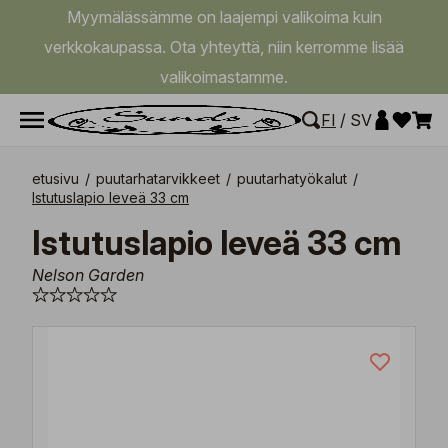
Myymälässämme on laajempi valikoima kuin
verkkokaupassa. Ota yhteyttä, niin kerromme lisää
valikoimastamme.
FI
/
SV
etusivu
/
puutarhatarvikkeet
/
puutarhatyökalut
/
Istutuslapio leveä 33 cm
Istutuslapio leveä 33 cm
Nelson Garden