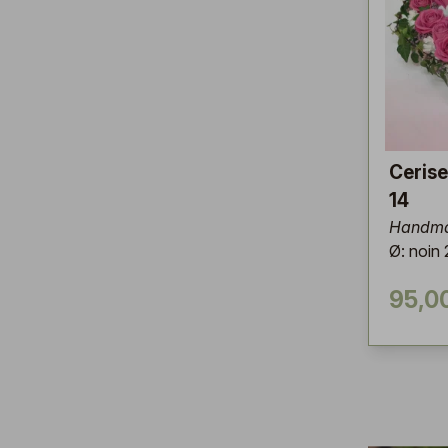
Cerise
14
Handma
Ø: noin
95,0