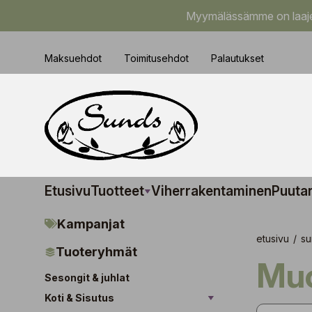
Myymälässämme on laajem
Maksuehdot
Toimitusehdot
Palautukset
Etusivu
Tuotteet
Viherrakentaminen
Puuta
Kampanjat
etusivu
/
su
Tuoteryhmät
M
Sesongit & juhlat
Koti & Sisutus