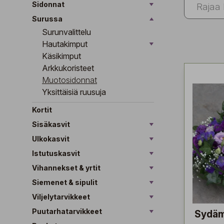
Sidonnat
Surussa
Surunvalittelu
Hautakimput
Käsikimput
Arkkukoristeet
Muotosidonnat
Yksittäisiä ruusuja
Kortit
Sisäkasvit
Ulkokasvit
Istutuskasvit
Vihannekset & yrtit
Siemenet & sipulit
Viljelytarvikkeet
Puutarhatarvikkeet
Sydä