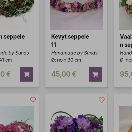
n seppele
Kevyt seppele
Vaa
11
n se
de by Sunds
Handmade by Sunds
Hand
 41 cm
Ø: noin 30 cm
Ø: no
00 €
45,00 €
95,