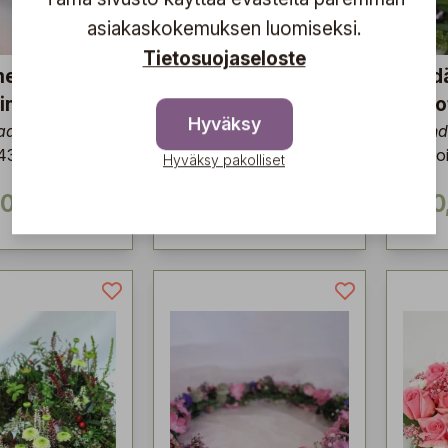
asiakaskokemuksen luomiseksi.
Tietosuojaseloste
men
Vene kukista 8
Syd
inen 7
Handmade by Sunds
muot
Hyväksy
de by Sunds
Hand
 43 cm
Ø: no
Hyväksy pakolliset
00 €
150,00 €
150