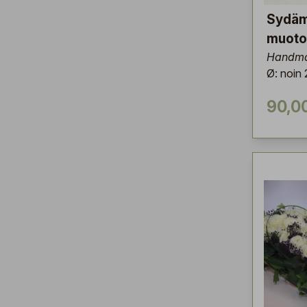
Sydä
muoto
Handma
Ø: noin
90,0