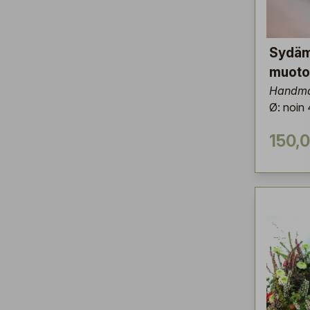
Sydä
muoto
Handma
Ø: noin
150,