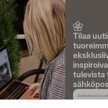
Tilaa uut
tuoreimma
eksklusii
inspiroiva
tulevista
sähköpost