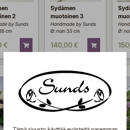
men
Sydämen
Syd
inen 2
muotoinen 3
muo
de by Sunds
Handmade by Sunds
Hand
 28 cm
Ø: noin 33 cm
Ø: no
0 €
140,00 €
150
Tämä sivusto käyttää evästeitä paremman