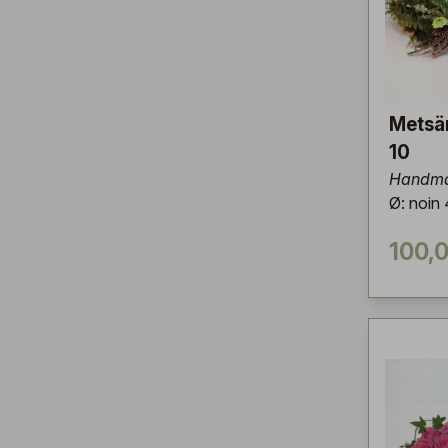
Metsä
10
Handma
Ø: noin
100,