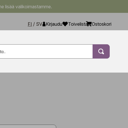
e lisää valikoimastamme.
FI
/
SV
Kirjaudu
Toivelista
Ostoskori