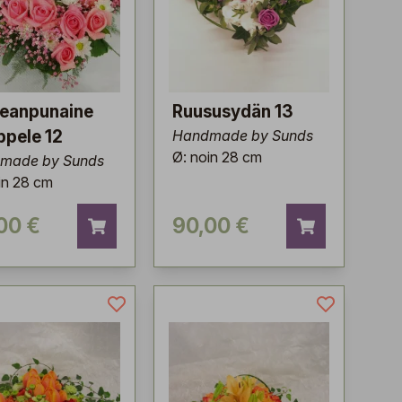
leanpunaine
Ruususydän 13
ppele 12
Handmade by Sunds
Ø: noin 28 cm
made by Sunds
in 28 cm
00 €
90,00 €