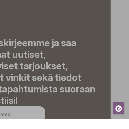
iskirjeemme ja saa
t uutiset,
viset tarjoukset,
t vinkit sekä tiedot
 tapahtumista suoraan
iisi!