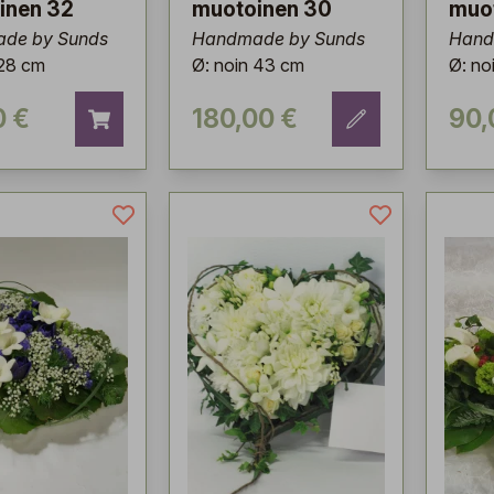
inen 32
muotoinen 30
muot
de by Sunds
Handmade by Sunds
Hand
 28 cm
Ø: noin 43 cm
Ø: no
0 €
180,00 €
90,