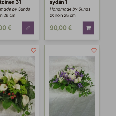
oinen 31
sydän 1
made by Sunds
Handmade by Sunds
in 28 cm
Ø: noin 28 cm
00 €
90,00 €