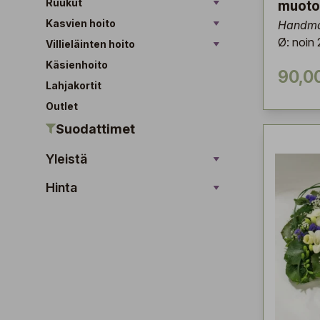
Ruukut
muoto
Kasvien hoito
Handma
Ø: noin
Villieläinten hoito
Käsienhoito
90,0
Lahjakortit
Outlet
Suodattimet
Yleistä
Hinta