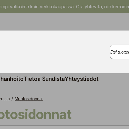
pi valikoima kuin verkkokaupassa. Ota yhteyttä, niin kerromm
rhanhoito
Tietoa Sundista
Yhteystiedot
russa
/
Muotosidonnat
uotosidonnat