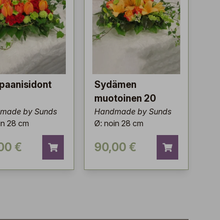
paanisidont
Sydämen
muotoinen 20
made by Sunds
Handmade by Sunds
in 28 cm
Ø: noin 28 cm
00 €
90,00 €