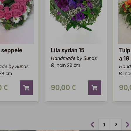
 seppele
Lila sydän 15
Tulp
Handmade by Sunds
a 19
Ø: noin 28 cm
de by Sunds
Hand
 28 cm
Ø: no
0 €
90,00 €
90,
1
2