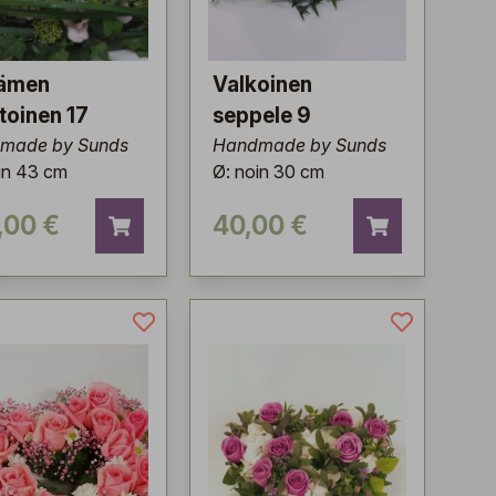
ämen
Valkoinen
oinen 17
seppele 9
made by Sunds
Handmade by Sunds
in 43 cm
Ø: noin 30 cm
,00 €
40,00 €