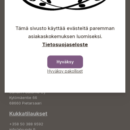
Sundin Puutarhakeskus
Avoinna
Tämä sivusto käyttää evästeitä paremman
Arkisin 09-18
asiakaskokemuksen luomiseksi.
Lauantaisin 09-16
Tietosuojaseloste
Sunnuntaisin Itsepalvelu
Info & vaihde
Hyväksy
+358 50 388 9592
Hyväksy pakolliset
info(a)sunds.fi
Osoite
Sundin Puutarha Oy
Kytömäentie 66
68660 Pietarsaari
Kukkatilaukset
+358 50 388 9592
info(a)sunds.fi