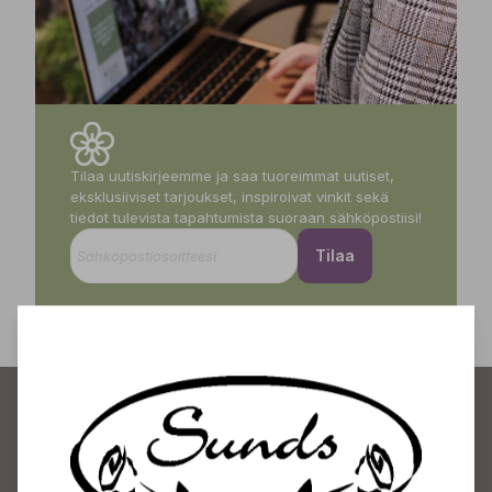
Tilaa uutiskirjeemme ja saa tuoreimmat uutiset,
eksklusiiviset tarjoukset, inspiroivat vinkit sekä
tiedot tulevista tapahtumista suoraan sähköpostiisi!
Tilaa