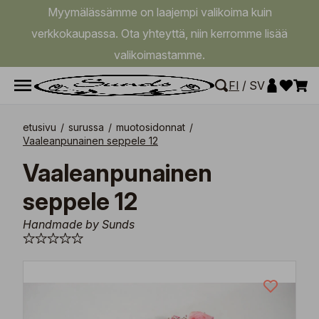
Myymälässämme on laajempi valikoima kuin
verkkokaupassa. Ota yhteyttä, niin kerromme lisää
valikoimastamme.
FI
/
SV
etusivu
/
surussa
/
muotosidonnat
/
Vaaleanpunainen seppele 12
Vaaleanpunainen
seppele 12
Handmade by Sunds