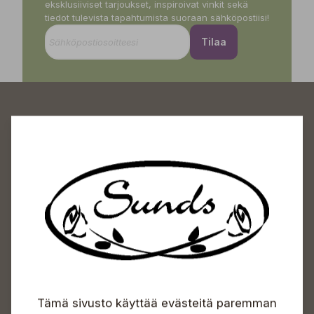
eksklusiiviset tarjoukset, inspiroivat vinkit sekä
tiedot tulevista tapahtumista suoraan sähköpostiisi!
Tilaa
Sundin Puutarhakeskus
Avoinna
Arkisin 09-18
Lauantaisin 09-16
Sunnuntaisin Itsepalvelu
Info & vaihde
Tämä sivusto käyttää evästeitä paremman