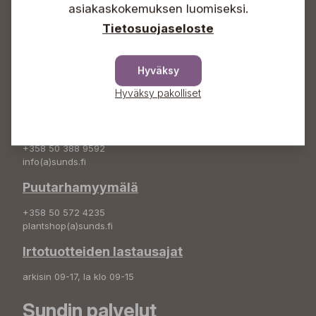
+358 50 388 9592
asiakaskokemuksen luomiseksi.
info(a)sunds.fi
Tietosuojaseloste
Osoite
Hyväksy
Sundin Puutarha Oy
Kytömäentie 66
Hyväksy pakolliset
68660 Pietarsaari
Kukkatilaukset
+358 50 388 9592
info(a)sunds.fi
Puutarhamyymälä
+358 50 572 4235
plantshop(a)sunds.fi
Irtotuotteiden lastausajat
arkisin 09-17, la klo 09-15
Sundin palvelut