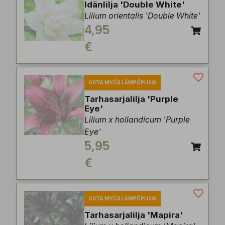
Idänlilja 'Double White'
Lilium orientalis 'Double White'
4,95
€
OSTA MYÖS LÄMPÖPUSSI
Tarhasarjalilja 'Purple
Eye'
Lilium x hollandicum 'Purple
Eye'
5,95
€
OSTA MYÖS LÄMPÖPUSSI
Tarhasarjalilja 'Mapira'