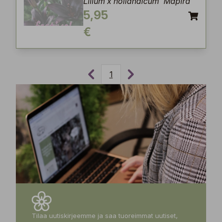
Lilium x hollandicum 'Mapira'
5,95
€
1
Tilaa uutiskirjeemme ja saa tuoreimmat uutiset,