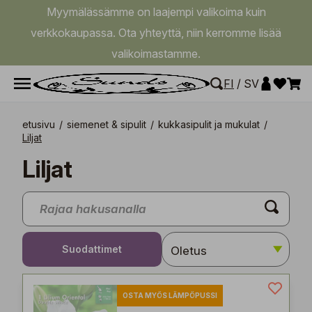
Myymälässämme on laajempi valikoima kuin
verkkokaupassa. Ota yhteyttä, niin kerromme lisää
valikoimastamme.
FI
/
SV
etusivu
/
siemenet & sipulit
/
kukkasipulit ja mukulat
/
Liljat
Liljat
Suodattimet
OSTA MYÖS LÄMPÖPUSSI