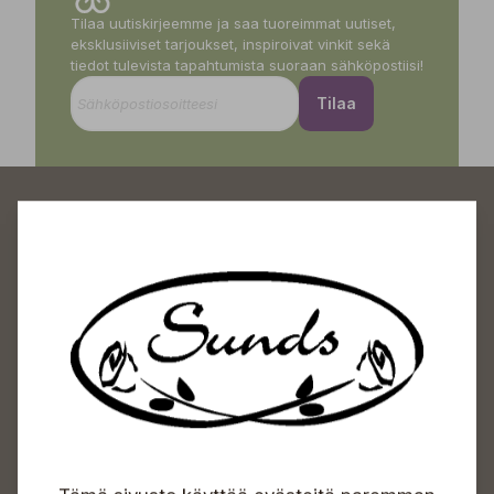
Tilaa uutiskirjeemme ja saa tuoreimmat uutiset,
eksklusiiviset tarjoukset, inspiroivat vinkit sekä
tiedot tulevista tapahtumista suoraan sähköpostiisi!
Tilaa
Sundin Puutarhakeskus
Avoinna
Arkisin 09-18
Lauantaisin 09-16
Sunnuntaisin Itsepalvelu