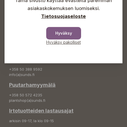
Tämä sivusto käyttää evästeitä paremman
Info & vaihde
asiakaskokemuksen luomiseksi.
+358 50 388 9592
Tietosuojaseloste
info(a)sunds.fi
Osoite
Hyväksy
Sundin Puutarha Oy
Hyväksy pakolliset
Kytömäentie 66
68660 Pietarsaari
Kukkatilaukset
+358 50 388 9592
info(a)sunds.fi
Puutarhamyymälä
+358 50 572 4235
plantshop(a)sunds.fi
Irtotuotteiden lastausajat
arkisin 09-17, la klo 09-15