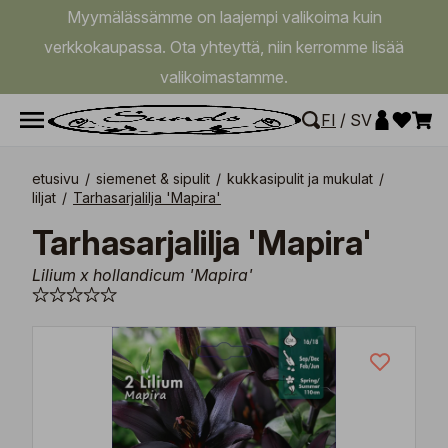
Myymälässämme on laajempi valikoima kuin
verkkokaupassa. Ota yhteyttä, niin kerromme lisää
valikoimastamme.
FI
/
SV
etusivu
/
siemenet & sipulit
/
kukkasipulit ja mukulat
/
liljat
/
Tarhasarjalilja 'Mapira'
Tarhasarjalilja 'Mapira'
Lilium x hollandicum 'Mapira'