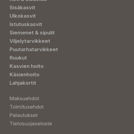
Sisäkasvit
Ulkokasvit
Istutuskasvit
Siemenet & sipulit
Viljelytarvikkeet
Puutarhatarvikkeet
Ruukut
Kasvien hoito
Käsienhoito
Lahjakortit
Maksuehdot
Toimitusehdot
Palautukset
Tietosuojaseloste