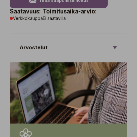
Tilaa saapumisilmoitus
Saatavuus:
Toimitusaika-arvio:
Verkkokauppa
Ei saatavilla
Arvostelut