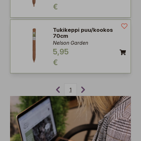
€
Tukikeppi puu/kookos
70cm
Nelson Garden
5,95
€
1