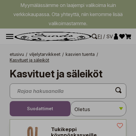
Myymälässämme on laajempi valikoima kuin
verkkokaupassa. Ota yhteyttä, niin kerromme lisää
valikoimastamme.
FI
/
SV
etusivu
/
viljelytarvikkeet
/
kasvien tuenta
/
Kasvituet ja säleiköt
Kasvituet ja säleiköt
Suodattimet
Tukikeppi
köynnöskasveille,