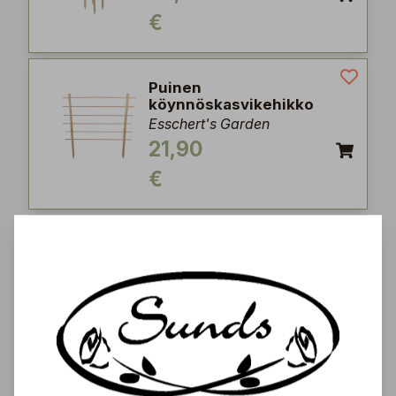
€
Puinen
köynnöskasvikehikko
Esschert's Garden
21,90
€
Ruukkusäleikkö Circle
Nelson Garden
4,95
€
Ruukkusäleikkö Square,