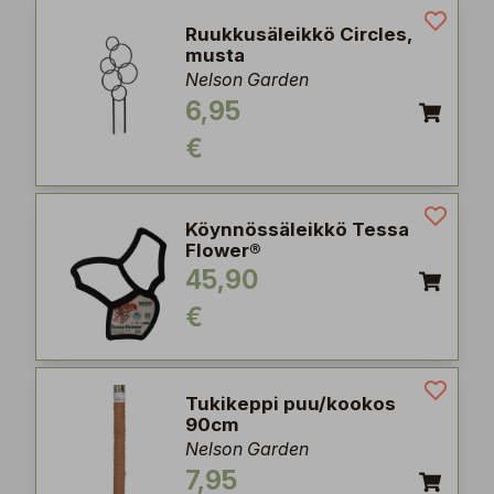
Ruukkusäleikkö Circles,
musta
Nelson Garden
6,95
€
Köynnössäleikkö Tessa
Flower®
45,90
€
Tukikeppi puu/kookos
90cm
Nelson Garden
7,95