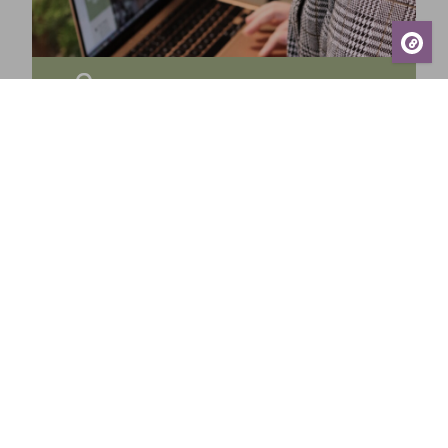
Tilaa uutiskirjeemme ja saa tuoreimmat uutiset,
eksklusiiviset tarjoukset, inspiroivat vinkit sekä
tiedot tulevista tapahtumista suoraan sähköpostiisi!
Tilaa
Sundin Puutarhakeskus
Avoinna