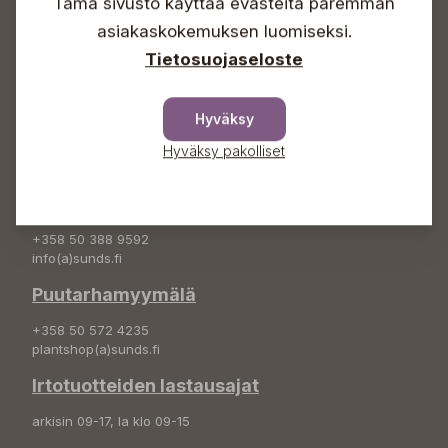
Info & vaihde
Tämä sivusto käyttää evästeitä paremman
asiakaskokemuksen luomiseksi.
+358 50 388 9592
Tietosuojaseloste
info(a)sunds.fi
Osoite
Hyväksy
Sundin Puutarha Oy
Kytömäentie 66
Hyväksy pakolliset
68660 Pietarsaari
Kukkatilaukset
+358 50 388 9592
info(a)sunds.fi
Puutarhamyymälä
+358 50 572 4235
plantshop(a)sunds.fi
Irtotuotteiden lastausajat
arkisin 09-17, la klo 09-15