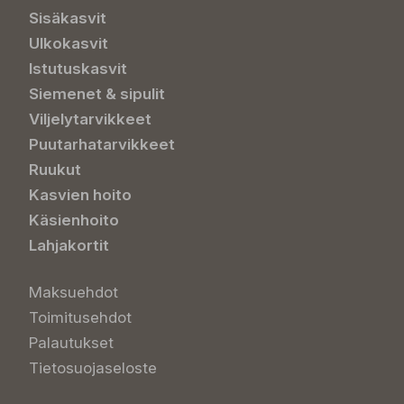
Sisäkasvit
Ulkokasvit
Istutuskasvit
Siemenet & sipulit
Viljelytarvikkeet
Puutarhatarvikkeet
Ruukut
Kasvien hoito
Käsienhoito
Lahjakortit
Maksuehdot
Toimitusehdot
Palautukset
Tietosuojaseloste