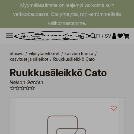
Myymälässämme on laajempi valikoima kuin
verkkokaupassa. Ota yhteyttä, niin kerromme lisää
valikoimastamme.
FI
/
SV
etusivu
/
viljelytarvikkeet
/
kasvien tuenta
/
kasvituet ja säleiköt
/
Ruukkusäleikkö Cato
Ruukkusäleikkö Cato
Nelson Garden