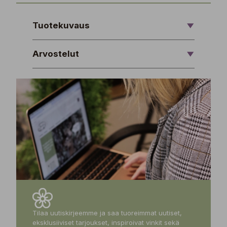
Tuotekuvaus
Arvostelut
Tilaa uutiskirjeemme ja saa tuoreimmat uutiset,
eksklusiiviset tarjoukset, inspiroivat vinkit sekä