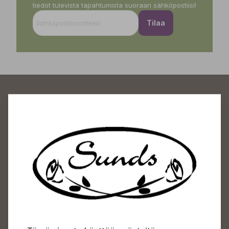
tiedot tulevista tapahtumista suoraan sähköpostiisi!
Tilaa
Sundin Puutarhakeskus
Avoinna
Arkisin 09-18
Lauantaisin 09-16
Sunnuntaisin Itsepalvelu