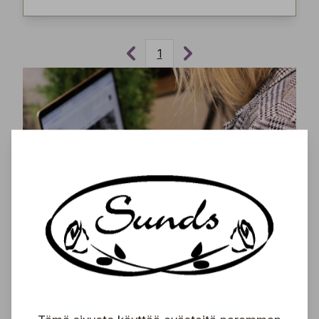
1
Tilaa uutiskirjeemme ja saa tuoreimmat uutiset,
eksklusiiviset tarjoukset, inspiroivat vinkit sekä
tiedot tulevista tapahtumista suoraan sähköpostiisi!
Tilaa