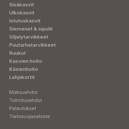
Sisäkasvit
Ulkokasvit
Istutuskasvit
Siemenet & sipulit
Viljelytarvikkeet
Puutarhatarvikkeet
Ruukut
Kasvien hoito
Käsienhoito
Lahjakortit
Maksuehdot
Toimitusehdot
Palautukset
Tietosuojaseloste