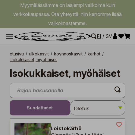
Myymälässämme on laajempi valikoima kuin
verkkokaupassa. Ota yhteyttä, niin kerromme lisää
valikoimastamme.
FI
/
SV
etusivu
/
ulkokasvit
/
köynnöskasvit
/
kärhöt
/
Isokukkaiset, myöhäiset
Isokukkaiset, myöhäiset
Suodattimet
Loistokärhö