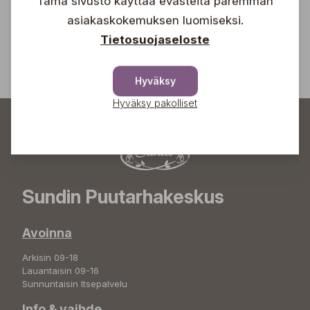
Tämä sivusto käyttää evästeitä paremman
asiakaskokemuksen luomiseksi.
Tietosuojaseloste
Hyväksy
Hyväksy pakolliset
Sundin Puutarhakeskus
Avoinna
Arkisin 09-18
Lauantaisin 09-16
Sunnuntaisin Itsepalvelu
Info & vaihde