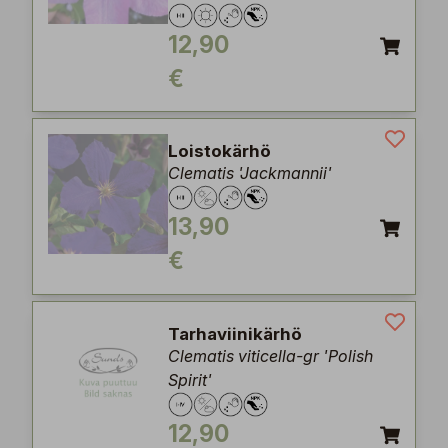
12,90
€
Loistokärhö
Clematis 'Jackmannii'
13,90
€
Tarhaviinikärhö
Clematis viticella-gr 'Polish
Spirit'
12,90