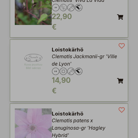
Clematis 'Viva La Vida'
22,90
€
Loistokärhö
Clematis Jackmanii-gr 'Ville
de Lyon'
14,90
€
Loistokärhö
Clematis patens x
Lanuginosa-gr 'Hagley
Hybrid'