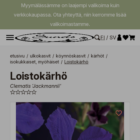
Myymälässämme on laajempi valikoima kuin
verkkokaupassa. Ota yhteyttä, niin kerromme lisää
valikoimastamme.
FI
/
SV
etusivu
/
ulkokasvit
/
köynnöskasvit
/
kärhöt
/
isokukkaiset, myöhäiset
/
Loistokärhö
Loistokärhö
Clematis 'Jackmannii'