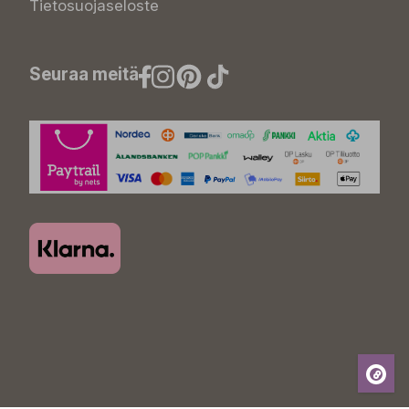
Tietosuojaseloste
Seuraa meitä