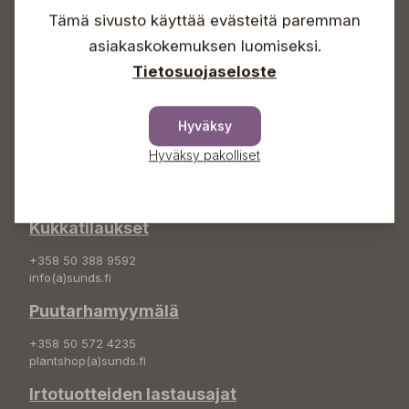
Sunnuntaisin Itsepalvelu
Tämä sivusto käyttää evästeitä paremman
Info & vaihde
asiakaskokemuksen luomiseksi.
Tietosuojaseloste
+358 50 388 9592
info(a)sunds.fi
Hyväksy
Osoite
Hyväksy pakolliset
Sundin Puutarha Oy
Kytömäentie 66
68660 Pietarsaari
Kukkatilaukset
+358 50 388 9592
info(a)sunds.fi
Puutarhamyymälä
+358 50 572 4235
plantshop(a)sunds.fi
Irtotuotteiden lastausajat