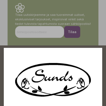
Tilaa uutiskirjeemme ja saa tuoreimmat uutiset,
eksklusiiviset tarjoukset, inspiroivat vinkit sekä
tiedot tulevista tapahtumista suoraan sähköpostiisi!
Tilaa
Sundin Puutarhakeskus
Avoinna
Arkisin 09-18
Lauantaisin 09-16