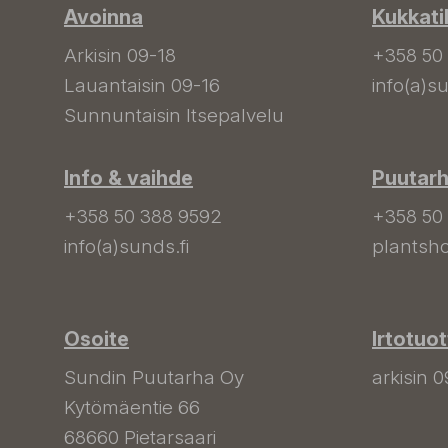
Avoinna
Kukkati
Arkisin 09-18
+358 50
Lauantaisin 09-16
info(a)su
Sunnuntaisin Itsepalvelu
Info & vaihde
Puutar
+358 50 388 9592
+358 50
info(a)sunds.fi
plantsho
Osoite
Irtotuo
Sundin Puutarha Oy
arkisin 0
Kytömäentie 66
68660 Pietarsaari