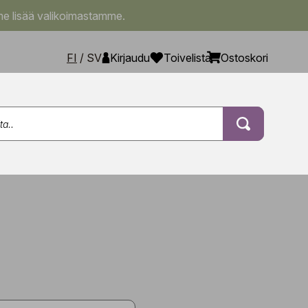
e lisää valikoimastamme.
FI
/
SV
Kirjaudu
Toivelista
Ostoskori