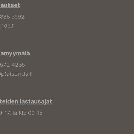
laukset
 388 9592
nds.fi
hamyymälä
 572 4235
p(a)sunds.fi
tteiden lastausajat
9-17, la klo 09-15