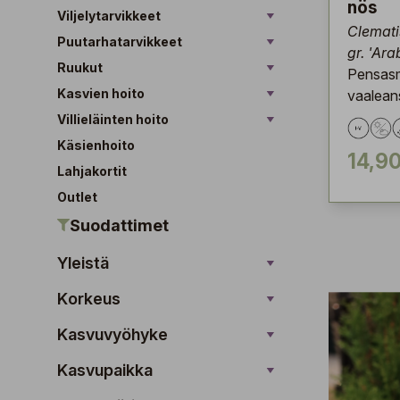
nös
Viljelytarvikkeet
Clematis
Puutarhatarvikkeet
gr. 'Ara
Ruukut
Pensasm
Kasvien hoito
vaaleans
Villieläinten hoito
Käsienhoito
14,90
Lahjakortit
Outlet
Suodattimet
Yleistä
Korkeus
Kasvuvyöhyke
Kasvupaikka