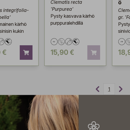
Clematis recta
ö
'Purpurea'
 integrifolia-
Clema
Pysty kasvava kärhö
bella'
gr. '
purppuralehdillä
ainen kärhö
Pysty
inisin kukin
sinivi
 €
15,90 €
18,
1