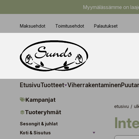
Myymälässämme on laajem
Maksuehdot
Toimitusehdot
Palautukset
Etusivu
Tuotteet
Viherrakentaminen
Puuta
Kampanjat
etusivu
/
ul
Tuoteryhmät
Int
Sesongit & juhlat
Koti & Sisutus