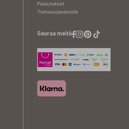
Palautukset
Tietosuojaseloste
Seuraa meitä