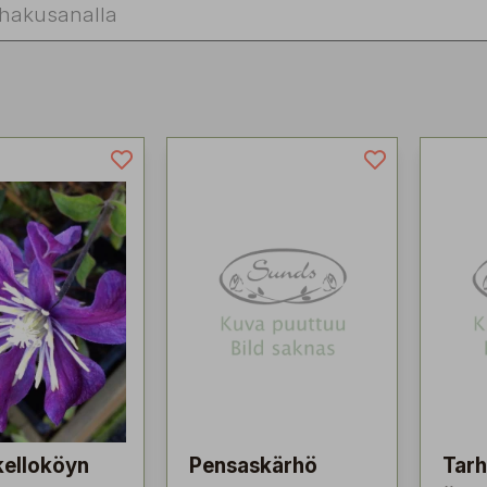
kelloköyn
Pensaskärhö
Tarh