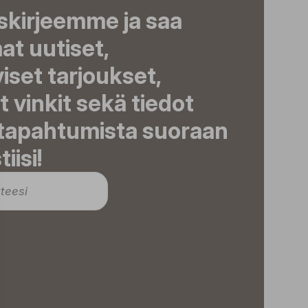
iskirjeemme ja saa
t uutiset,
viset tarjoukset,
t vinkit sekä tiedot
 tapahtumista suoraan
iisi!