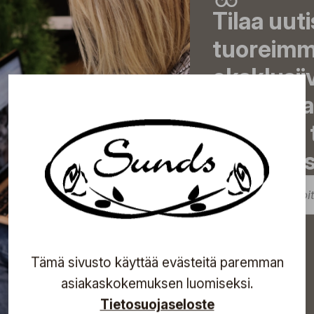
Tilaa uut
tuoreimma
eksklusii
inspiroiva
tulevista
sähköpost
Tilaa
Tämä sivusto käyttää evästeitä paremman
asiakaskokemuksen luomiseksi.
Tietosuojaseloste