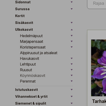
Sidonnat
Surussa
Kortit
Sisäkasvit
Ulkokasvit
Hedelmäpuut
Marjapensaat
Koristepensaat
Alppiruusut ja atsaleat
Havukasvit
Lehtipuut
Ruusut
Köynnöskasvit
Perennat
Istutuskasvit
Vihannekset & yrtit
Tarha
Siemenet & sipulit