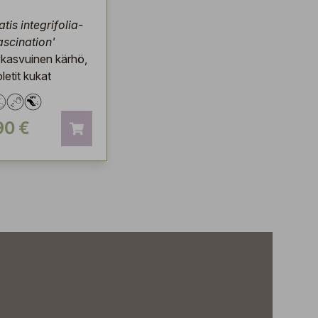
tis integrifolia-
Fascination'
kasvuinen kärhö,
oletit kukat
90 €