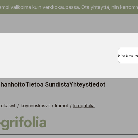
pi valikoima kuin verkkokaupassa. Ota yhteyttä, niin kerromm
rhanhoito
Tietoa Sundista
Yhteystiedot
kokasvit
/
köynnöskasvit
/
kärhöt
/
Integrifolia
egrifolia