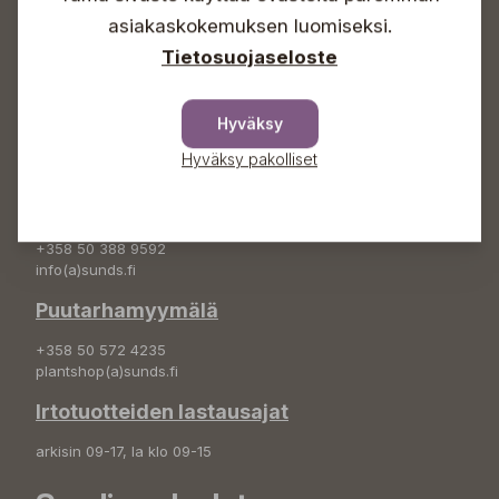
asiakaskokemuksen luomiseksi.
+358 50 388 9592
info(a)sunds.fi
Tietosuojaseloste
Osoite
Hyväksy
Sundin Puutarha Oy
Kytömäentie 66
Hyväksy pakolliset
68660 Pietarsaari
Kukkatilaukset
+358 50 388 9592
info(a)sunds.fi
Puutarhamyymälä
+358 50 572 4235
plantshop(a)sunds.fi
Irtotuotteiden lastausajat
arkisin 09-17, la klo 09-15