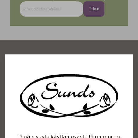
Tilaa
Sundin Puutarhakeskus
Avoinna
Arkisin 09-18
Lauantaisin 09-16
Sunnuntaisin Itsepalvelu
Info & vaihde
Tämä sivusto käyttää evästeitä paremman