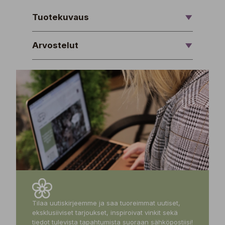
Tuotekuvaus
Arvostelut
Tilaa uutiskirjeemme ja saa tuoreimmat uutiset,
eksklusiiviset tarjoukset, inspiroivat vinkit sekä
tiedot tulevista tapahtumista suoraan sähköpostiisi!