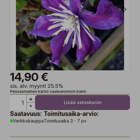
14,90 €
sis. alv. myynti 25.5%
Pensasmainen kärhö vaaleansinisin kukin
Lisää ostoskoriin
Saatavuus:
Toimitusaika-arvio:
Verkkokauppa
Toimitusaika 3 - 7 pv