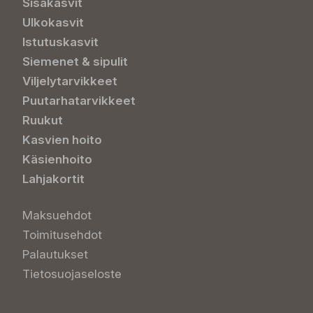
Sisäkasvit
Ulkokasvit
Istutuskasvit
Siemenet & sipulit
Viljelytarvikkeet
Puutarhatarvikkeet
Ruukut
Kasvien hoito
Käsienhoito
Lahjakortit
Maksuehdot
Toimitusehdot
Palautukset
Tietosuojaseloste