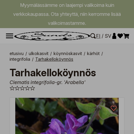
Myymälässämme on laajempi valikoima kuin
verkkokaupassa. Ota yhteyttä, niin kerromme lisää
valikoimastamme.
FI
/
SV
etusivu
/
ulkokasvit
/
köynnöskasvit
/
kärhöt
/
integrifolia
/
Tarhakelloköynnös
Tarhakelloköynnös
Clematis integrifolia-gr. 'Arabella'