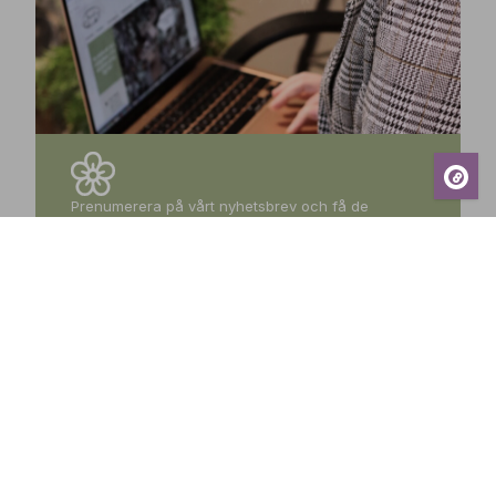
Prenumerera på vårt nyhetsbrev och få de
senaste nyheterna, exklusiva erbjudanden,
inspirerande tips och information om kommande
events – direkt till din inkorg!
Prenumerera