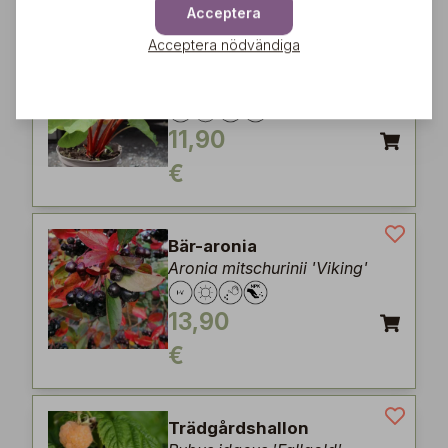
Acceptera
Acceptera nödvändiga
Rabarber
Rheum x hybridum 'Victoria'
11,90
€
Bär-aronia
Aronia mitschurinii 'Viking'
13,90
€
Trädgårdshallon