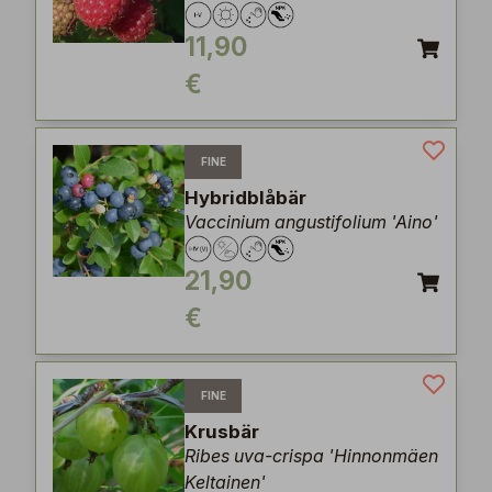
11,90
€
FINE
Hybridblåbär
Vaccinium angustifolium 'Aino'
21,90
€
FINE
Krusbär
Ribes uva-crispa 'Hinnonmäen
Keltainen'