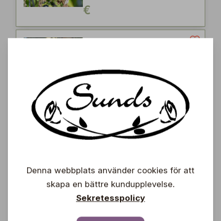
€
Vita vinbär
Ribes rubrum 'Valkoinen
Hollantilainen'
12,90
€
FINE
Svarta vinbär
Denna webbplats använder cookies för att
Ribes nigrum 'Mortti'
skapa en bättre kundupplevelse.
Sekretesspolicy
11,90
€