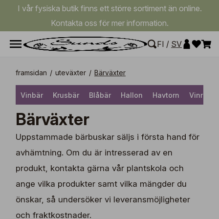
I vår fysiska butik finns ett större sortiment än online.
Kontakta oss för mer information.
FI
/
SV
framsidan
/
uteväxter
/
Bärväxter
Vinbär
Krusbär
Blåbär
Hallon
Havtorn
Vinranko
Bärväxter
Uppstammade bärbuskar säljs i första hand för
avhämtning. Om du är intresserad av en
produkt, kontakta gärna vår plantskola och
ange vilka produkter samt vilka mängder du
önskar, så undersöker vi leveransmöjligheter
och fraktkostnader.