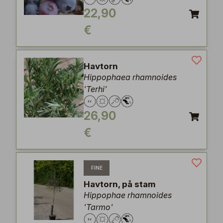
22,90
€
Havtorn
Hippophaea rhamnoides
'Terhi'
26,90
€
FINE
Havtorn, på stam
Hippophae rhamnoides
'Tarmo'