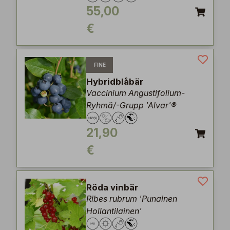
55,00
€
FINE
Hybridblåbär
Vaccinium Angustifolium-
Ryhmä/-Grupp 'Alvar'®
21,90
€
Röda vinbär
Ribes rubrum 'Punainen
Hollantilainen'