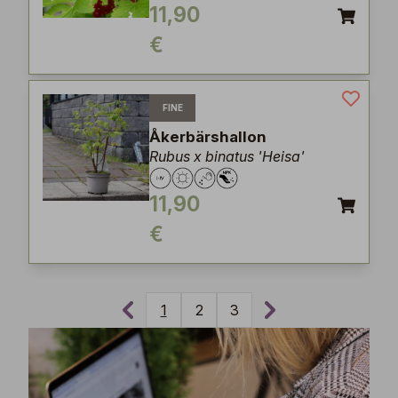
11,90
€
FINE
Åkerbärshallon
Rubus x binatus 'Heisa'
11,90
€
1
2
3