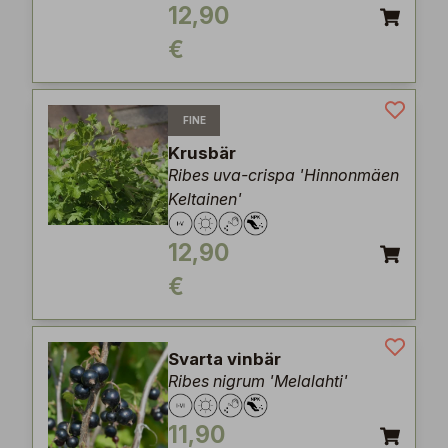
12,90
€
FINE
Krusbär
Ribes uva-crispa 'Hinnonmäen
Keltainen'
12,90
€
Svarta vinbär
Ribes nigrum 'Melalahti'
11,90