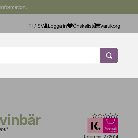
 information.
FI
/
SV
Logga in
Önskelista
Varukorg
 vinbär
hti'
Referens: 272014