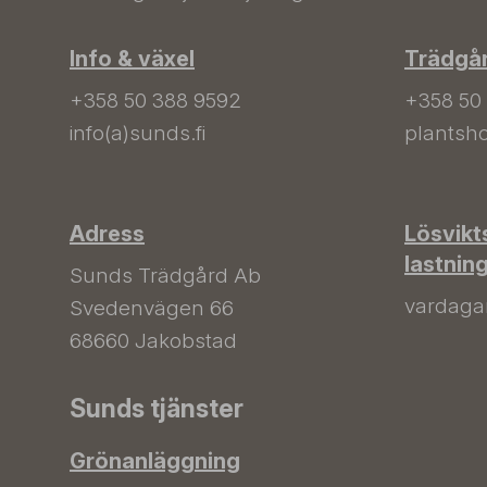
Info & växel
Trädgå
+358 50 388 9592
+358 50
info(a)sunds.fi
plantsho
Adress
Lösvikt
lastnin
Sunds Trädgård Ab
vardagar 
Svedenvägen 66
68660 Jakobstad
Sunds tjänster
Grönanläggning