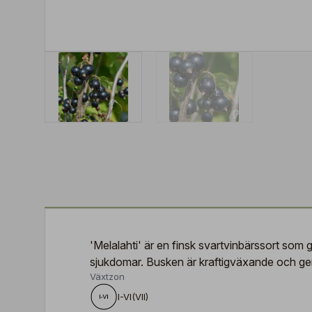
'Melalahti' är en finsk svartvinbärssort som
sjukdomar. Busken är kraftigväxande och ger 
Växtzon
I-VI(VII)