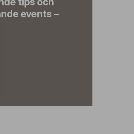
nde tips och
nde events –