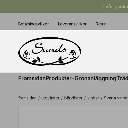
I vår fysisk
Betalningsvillkor
Leveransvillkor
Retur
Framsidan
Produkter
Grönanläggning
Träd
framsidan
/
uteväxter
/
bärväxter
/
vinbär
/
Svarta vinbä