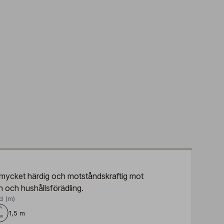
r mycket härdig och motståndskraftig mot
n och hushållsförädling.
d (m)
1,5 m