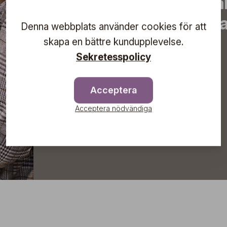
erbjudanden, inspirera
information om komma
Denna webbplats använder cookies för att
direkt till din inkorg!
skapa en bättre kundupplevelse.
Sekretesspolicy
Acceptera
Prenumerera
Acceptera nödvändiga