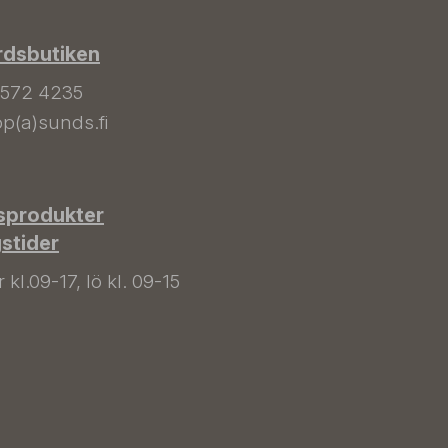
rdsbutiken
 572 4235
p(a)sunds.fi
sprodukter
gstider
kl.09-17, lö kl. 09-15