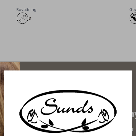
Bevattning
Gö
3
Prenumerera på vårt n
de senaste nyheterna, 