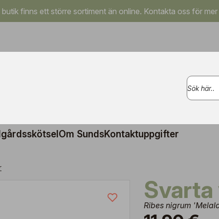
a butik finns ett större sortiment än online. Kontakta oss för mer
gårdsskötsel
Om Sunds
Kontaktuppgifter
r
Svarta
Ribes nigrum 'Melala