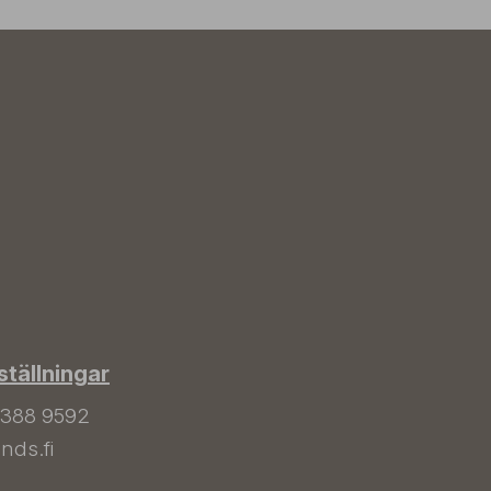
tällningar
 388 9592
nds.fi