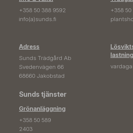
+358 50 388 9592
+358 50
info(a)sunds.fi
plantsho
Adress
Lösvikt
lastnin
Sunds Trädgård Ab
vardagar 
Svedenvägen 66
68660 Jakobstad
Sunds tjänster
Grönanläggning
+358 50 589
2403