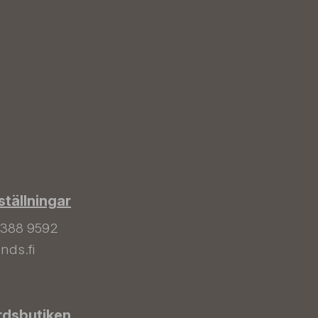
tällningar
 388 9592
nds.fi
rdsbutiken