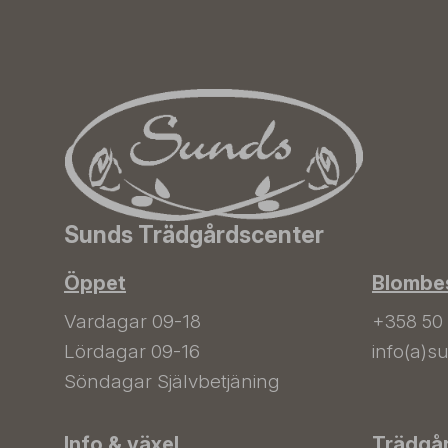
Sunds Trädgårdscenter
Öppet
Blombes
Vardagar 09-18
+358 50
Lördagar 09-16
info(a)su
Söndagar Självbetjäning
Info & växel
Trädgå