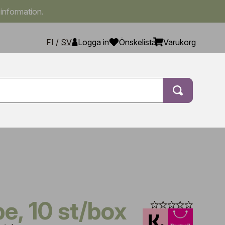
 information.
FI
/
SV
Logga in
Önskelista
Varukorg
e, 10 st/box