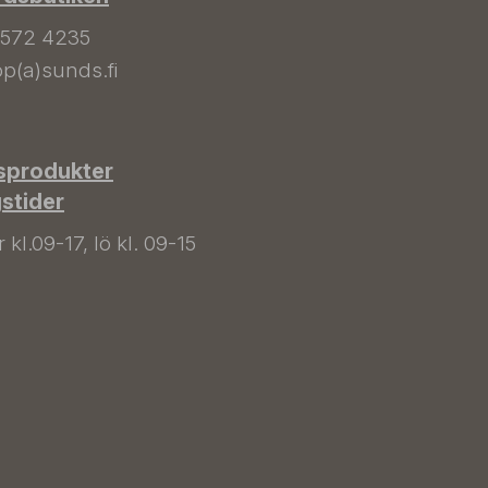
 572 4235
p(a)sunds.fi
sprodukter
gstider
kl.09-17, lö kl. 09-15