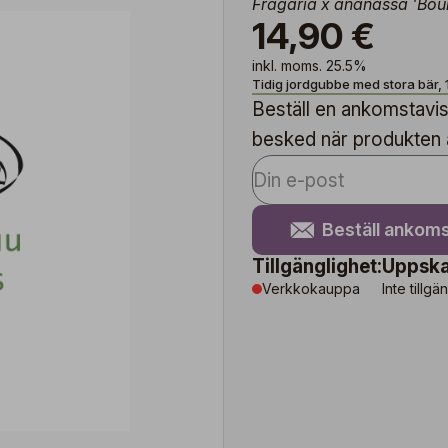
Fragaria x ananassa 'Bou
14,90 €
inkl. moms. 25.5%
Tidig jordgubbe med stora bär, 
Beställ en ankomstavise
besked när produkten är
Beställ ankoms
Tillgänglighet:
Uppska
Verkkokauppa
Inte tillgä