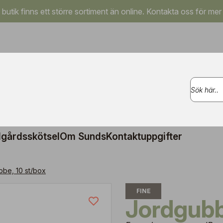
a butik finns ett större sortiment än online. Kontakta oss för mer
gårdsskötsel
Om Sunds
Kontaktuppgifter
be, 10 st/box
FINE
Jordgubb