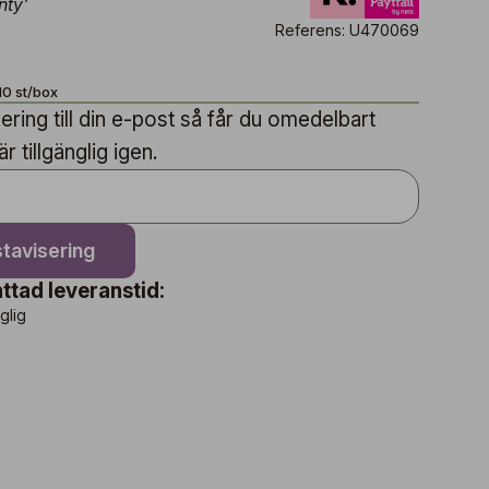
nty'
Referens: U470069
10 st/box
ring till din e-post så får du omedelbart
 tillgänglig igen.
tavisering
ttad leveranstid:
nglig