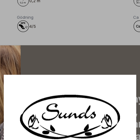
0,2 m
Gödning
Ca
4/5
Prenumerera på vårt n
de senaste nyheterna, 
erbjudanden, inspirera
information om komma