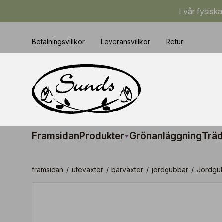
I vår fysisk
Betalningsvillkor
Leveransvillkor
Retur
Framsidan
Produkter
Grönanläggning
Träd
framsidan
/
uteväxter
/
bärväxter
/
jordgubbar
/
Jordgub