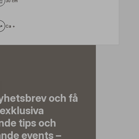
30 cm
Ca +
yhetsbrev och få
exklusiva
nde tips och
nde events –