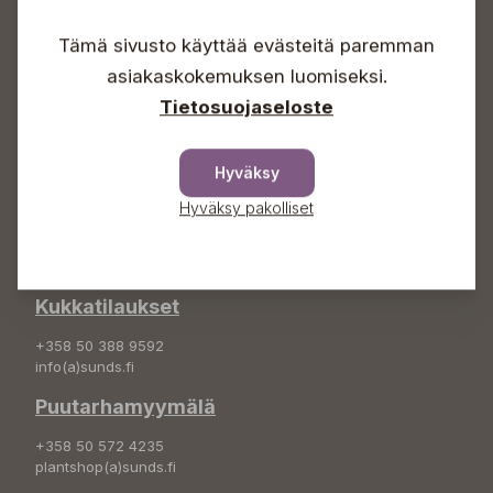
Arkisin 09-18
Lauantaisin 09-16
Tämä sivusto käyttää evästeitä paremman
Sunnuntaisin Itsepalvelu
asiakaskokemuksen luomiseksi.
Info & vaihde
Tietosuojaseloste
+358 50 388 9592
info(a)sunds.fi
Hyväksy
Osoite
Hyväksy pakolliset
Sundin Puutarha Oy
Kytömäentie 66
68660 Pietarsaari
Kukkatilaukset
+358 50 388 9592
info(a)sunds.fi
Puutarhamyymälä
+358 50 572 4235
plantshop(a)sunds.fi