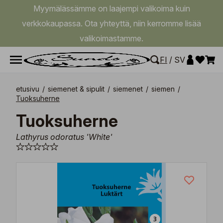
Myymälässämme on laajempi valikoima kuin
verkkokaupassa. Ota yhteyttä, niin kerromme lisää
valikoimastamme.
FI
/
SV
etusivu
/
siemenet & sipulit
/
siemenet
/
siemen
/
Tuoksuherne
Tuoksuherne
Lathyrus odoratus 'White'