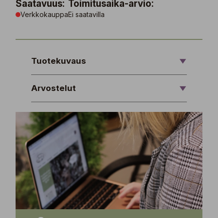
Saatavuus:
Toimitusaika-arvio:
Verkkokauppa
Ei saatavilla
Tuotekuvaus
Arvostelut