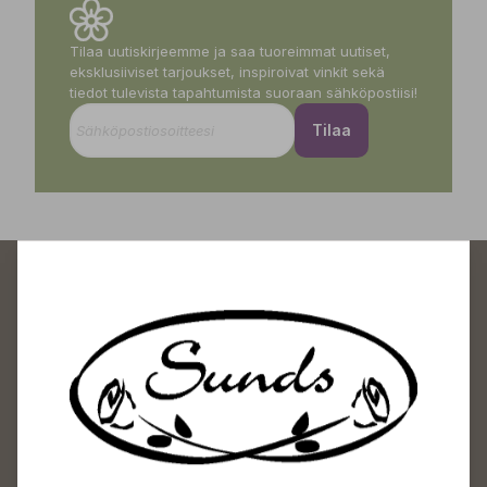
Tilaa uutiskirjeemme ja saa tuoreimmat uutiset,
eksklusiiviset tarjoukset, inspiroivat vinkit sekä
tiedot tulevista tapahtumista suoraan sähköpostiisi!
Tilaa
Sundin Puutarhakeskus
Avoinna