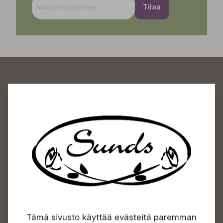
Tilaa
Sundin Puutarhakeskus
Avoinna
Arkisin 09-18
Lauantaisin 09-16
Sunnuntaisin Itsepalvelu
Info & vaihde
Tämä sivusto käyttää evästeitä paremman