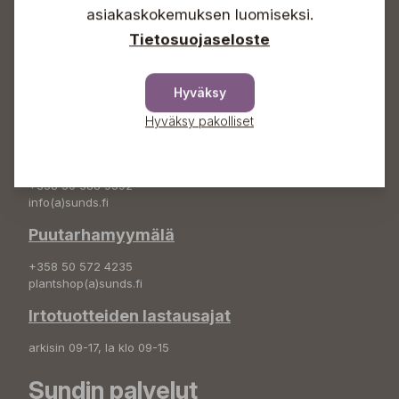
+358 50 388 9592
asiakaskokemuksen luomiseksi.
info(a)sunds.fi
Tietosuojaseloste
Osoite
Sundin Puutarha Oy
Hyväksy
Kytömäentie 66
Hyväksy pakolliset
68660 Pietarsaari
Kukkatilaukset
+358 50 388 9592
info(a)sunds.fi
Puutarhamyymälä
+358 50 572 4235
plantshop(a)sunds.fi
Irtotuotteiden lastausajat
arkisin 09-17, la klo 09-15
Sundin palvelut