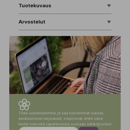
Tuotekuvaus
Arvostelut
Tilaa uutiskirjeemme ja saa tuoreimmat uutiset,
eksklusiiviset tarjoukset, inspiroivat vinkit sekä
tiedot tulevista tapahtumista suoraan sähköpostiisi!