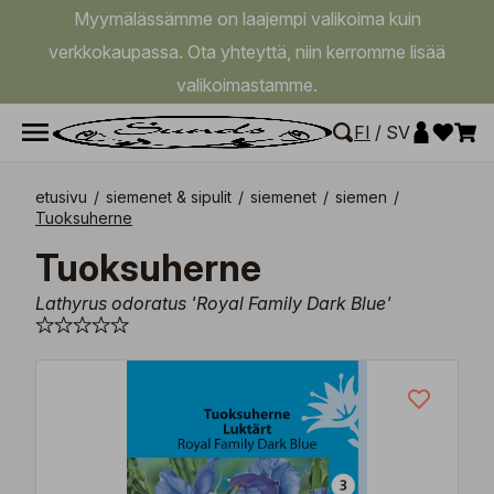
Myymälässämme on laajempi valikoima kuin
verkkokaupassa. Ota yhteyttä, niin kerromme lisää
valikoimastamme.
FI
/
SV
etusivu
/
siemenet & sipulit
/
siemenet
/
siemen
/
Tuoksuherne
Tuoksuherne
Lathyrus odoratus 'Royal Family Dark Blue'