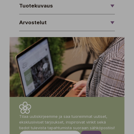
Tuotekuvaus
Arvostelut
Tilaa uutiskirjeemme ja saa tuoreimmat uutiset,
eksklusiiviset tarjoukset, inspiroivat vinkit sekä
tiedot tulevista tapahtumista suoraan sähköpostiisi!