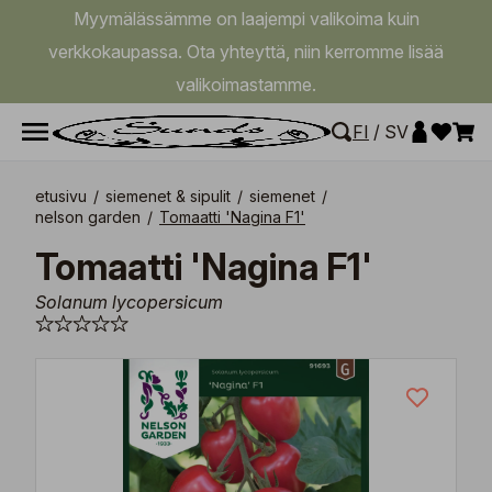
Myymälässämme on laajempi valikoima kuin
verkkokaupassa. Ota yhteyttä, niin kerromme lisää
valikoimastamme.
FI
/
SV
etusivu
/
siemenet & sipulit
/
siemenet
/
nelson garden
/
Tomaatti 'Nagina F1'
Tomaatti 'Nagina F1'
Solanum lycopersicum