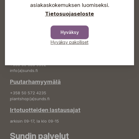
+358 50 388 9592
asiakaskokemuksen luomiseksi.
info(a)sunds.fi
Tietosuojaseloste
Osoite
Sundin Puutarha Oy
Hyväksy
Kytömäentie 66
Hyväksy pakolliset
68660 Pietarsaari
Kukkatilaukset
+358 50 388 9592
info(a)sunds.fi
Puutarhamyymälä
+358 50 572 4235
plantshop(a)sunds.fi
Irtotuotteiden lastausajat
arkisin 09-17, la klo 09-15
Sundin palvelut