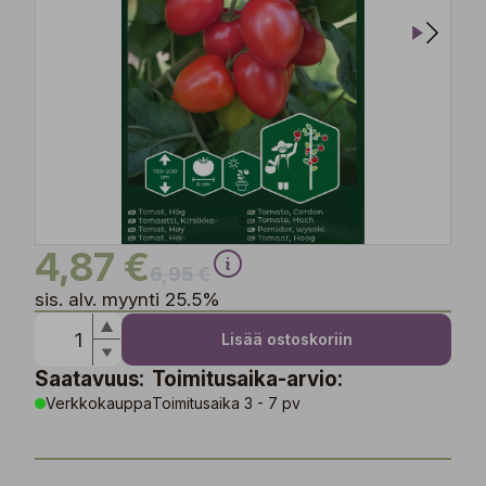
4,87 €
6,95 €
sis. alv. myynti 25.5%
Lisää ostoskoriin
Saatavuus:
Toimitusaika-arvio:
Verkkokauppa
Toimitusaika 3 - 7 pv