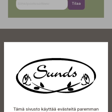
Tilaa
Sundin Puutarhakeskus
Avoinna
Arkisin 09-18
Lauantaisin 09-16
Sunnuntaisin Itsepalvelu
Info & vaihde
Tämä sivusto käyttää evästeitä paremman