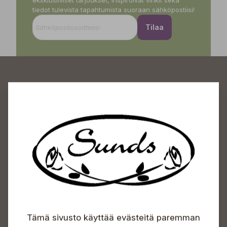
eksklusiiviset tarjoukset, inspiroivat vinkit sekä
tiedot tulevista tapahtumista suoraan sähköpostiisi!
Tilaa
Sundin Puutarhakeskus
Avoinna
Arkisin 09-18
Lauantaisin 09-16
Sunnuntaisin Itsepalvelu
Info & vaihde
Tämä sivusto käyttää evästeitä paremman