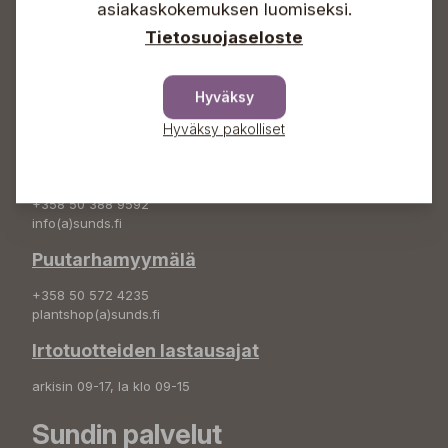
+358 50 388 9592
asiakaskokemuksen luomiseksi.
info(a)sunds.fi
Tietosuojaseloste
Osoite
Sundin Puutarha Oy
Hyväksy
Kytömäentie 66
Hyväksy pakolliset
68660 Pietarsaari
Kukkatilaukset
+358 50 388 9592
info(a)sunds.fi
Puutarhamyymälä
+358 50 572 4235
plantshop(a)sunds.fi
Irtotuotteiden lastausajat
arkisin 09-17, la klo 09-15
Sundin palvelut