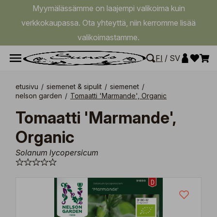
Myymälässämme on laajempi valikoima kuin
verkkokaupassa. Ota yhteyttä, niin kerromme lisää
valikoimastamme.
FI
/
SV
etusivu
/
siemenet & sipulit
/
siemenet
/
nelson garden
/
Tomaatti 'Marmande', Organic
Tomaatti 'Marmande',
Organic
Solanum lycopersicum