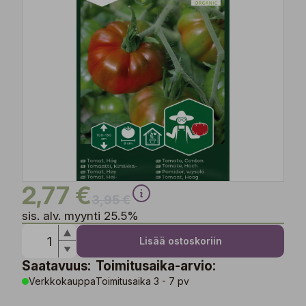
2,77 €
3,95 €
sis. alv. myynti 25.5%
Lisää ostoskoriin
Saatavuus:
Toimitusaika-arvio:
Verkkokauppa
Toimitusaika 3 - 7 pv