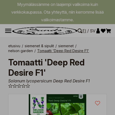
Myymälässämme on laajempi valikoima kuin
verkkokaupassa. Ota yhteyttä, niin kerromme lisää
valikoimastamme.
FI
/
SV
etusivu
/
siemenet & sipulit
/
siemenet
/
nelson garden
/
Tomaatti 'Deep Red Desire F1'
Tomaatti 'Deep Red
Desire F1'
Solanum lycopersicum Deep Red Desire F1