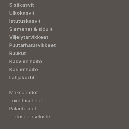
Sisäkasvit
Ulkokasvit
Istutuskasvit
Siemenet & sipulit
Viljelytarvikkeet
Puutarhatarvikkeet
Ruukut
Kasvien hoito
Käsienhoito
Lahjakortit
Maksuehdot
Toimitusehdot
Palautukset
Tietosuojaseloste