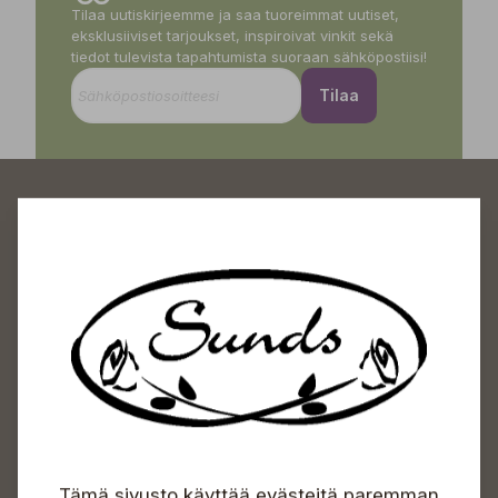
Tilaa uutiskirjeemme ja saa tuoreimmat uutiset,
eksklusiiviset tarjoukset, inspiroivat vinkit sekä
tiedot tulevista tapahtumista suoraan sähköpostiisi!
Tilaa
Sundin Puutarhakeskus
Avoinna
Arkisin 09-18
Lauantaisin 09-16
Sunnuntaisin Itsepalvelu
Tämä sivusto käyttää evästeitä paremman
Info & vaihde