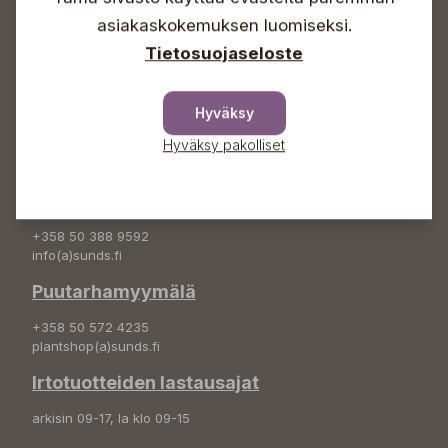
asiakaskokemuksen luomiseksi.
+358 50 388 9592
Tietosuojaseloste
info(a)sunds.fi
Osoite
Hyväksy
Sundin Puutarha Oy
Hyväksy pakolliset
Kytömäentie 66
68660 Pietarsaari
Kukkatilaukset
+358 50 388 9592
info(a)sunds.fi
Puutarhamyymälä
+358 50 572 4235
plantshop(a)sunds.fi
Irtotuotteiden lastausajat
arkisin 09-17, la klo 09-15