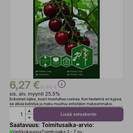
6,27 €
8,95 €
sis. alv. myynti 25.5%
Erikoinen lajike, kuori muistuttaa rusinaa. Kun hedelmä on kypsä,
se alkaa kutistua ja maku muuttuu entistäkin makeammaksi.
Lisää ostoskoriin
Saatavuus:
Toimitusaika-arvio:
Verkkokauppa
Toimitusaika 3 - 7 pv