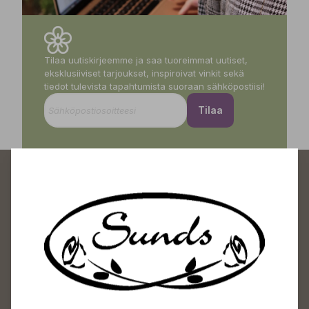
Tilaa uutiskirjeemme ja saa tuoreimmat uutiset,
eksklusiiviset tarjoukset, inspiroivat vinkit sekä
tiedot tulevista tapahtumista suoraan sähköpostiisi!
Tilaa
Sundin Puutarhakeskus
Avoinna
Arkisin 09-18