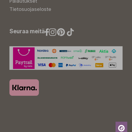
Palautukset
Tietosuojaseloste
Seuraa meitä