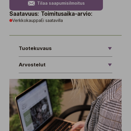
Tilaa saapumisilmoitus
Saatavuus:
Toimitusaika-arvio:
Verkkokauppa
Ei saatavilla
Tuotekuvaus
Arvostelut