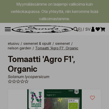
Myymälässämme on laajempi valikoima kuin
verkkokaupassa. Ota yhteyttä, niin kerromme lisää
valikoimastamme.
FI
/
SV
etusivu
/
siemenet & sipulit
/
siemenet
/
nelson garden
/
Tomaatti 'Agro F1', Organic
Tomaatti 'Agro F1',
Organic
Solanum lycopersicum