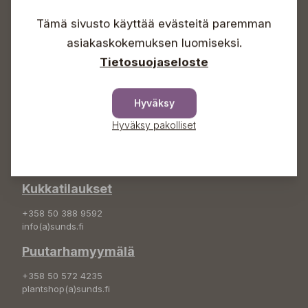
Lauantaisin 09-16
Tämä sivusto käyttää evästeitä paremman
Sunnuntaisin Itsepalvelu
asiakaskokemuksen luomiseksi.
Info & vaihde
Tietosuojaseloste
+358 50 388 9592
info(a)sunds.fi
Hyväksy
Osoite
Hyväksy pakolliset
Sundin Puutarha Oy
Kytömäentie 66
68660 Pietarsaari
Kukkatilaukset
+358 50 388 9592
info(a)sunds.fi
Puutarhamyymälä
+358 50 572 4235
plantshop(a)sunds.fi