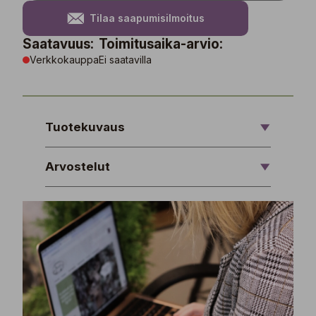
Tilaa saapumisilmoitus
Saatavuus:
Toimitusaika-arvio:
Verkkokauppa
Ei saatavilla
Tuotekuvaus
Arvostelut