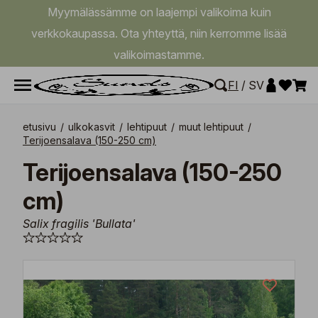
Myymälässämme on laajempi valikoima kuin
verkkokaupassa. Ota yhteyttä, niin kerromme lisää
valikoimastamme.
FI
/
SV
etusivu
/
ulkokasvit
/
lehtipuut
/
muut lehtipuut
/
Terijoensalava (150-250 cm)
Terijoensalava (150-250
cm)
Salix fragilis 'Bullata'