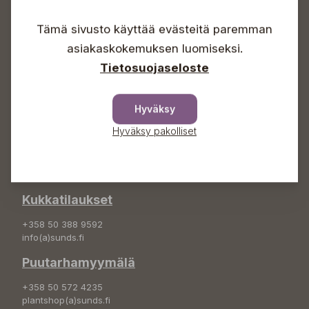
Arkisin 09-18
Lauantaisin 09-16
Tämä sivusto käyttää evästeitä paremman
Sunnuntaisin Itsepalvelu
asiakaskokemuksen luomiseksi.
Info & vaihde
Tietosuojaseloste
+358 50 388 9592
info(a)sunds.fi
Hyväksy
Osoite
Hyväksy pakolliset
Sundin Puutarha Oy
Kytömäentie 66
68660 Pietarsaari
Kukkatilaukset
+358 50 388 9592
info(a)sunds.fi
Puutarhamyymälä
+358 50 572 4235
plantshop(a)sunds.fi