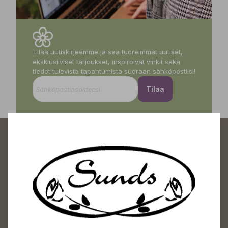
Tilaa uutiskirjeemme ja saa tuoreimmat uutiset,
eksklusiiviset tarjoukset, inspiroivat vinkit sekä
tiedot tulevista tapahtumista suoraan sähköpostiisi!
Tilaa
Sundin Puutarhakeskus
Avoinna