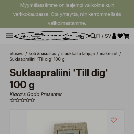
Myymälässämme on laajempi valikoima kuin
verkkokaupassa. Ota yhteyttä, niin kerromme lisää
valikoimastamme.
FI
/
SV
etusivu
/
koti & sisustus
/
maukkaita lahjoja
/
makeiset
/
Suklaapraliini 'Till dig' 100 g
Suklaapraliini 'Till dig'
100 g
Klara's Goda Presenter