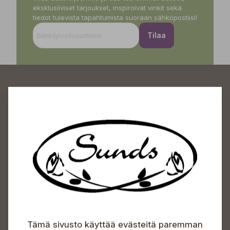
eksklusiiviset tarjoukset, inspiroivat vinkit sekä
tiedot tulevista tapahtumista suoraan sähköpostiisi!
Tilaa
Sundin Puutarhakeskus
Avoinna
Arkisin 09-18
Lauantaisin 09-16
Sunnuntaisin Itsepalvelu
Info & vaihde
Tämä sivusto käyttää evästeitä paremman