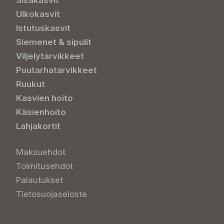
Sisäkasvit
Ulkokasvit
Istutuskasvit
Siemenet & sipulit
Viljelytarvikkeet
Puutarhatarvikkeet
Ruukut
Kasvien hoito
Käsienhoito
Lahjakortit
Maksuehdot
Toimitusehdot
Palautukset
Tietosuojaseloste