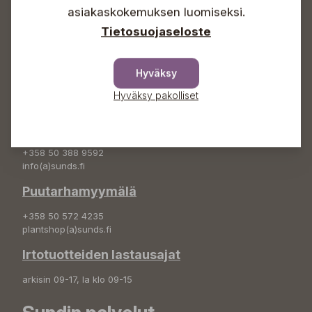
asiakaskokemuksen luomiseksi.
+358 50 388 9592
info(a)sunds.fi
Tietosuojaseloste
Osoite
Hyväksy
Sundin Puutarha Oy
Kytömäentie 66
Hyväksy pakolliset
68660 Pietarsaari
Kukkatilaukset
+358 50 388 9592
info(a)sunds.fi
Puutarhamyymälä
+358 50 572 4235
plantshop(a)sunds.fi
Irtotuotteiden lastausajat
arkisin 09-17, la klo 09-15