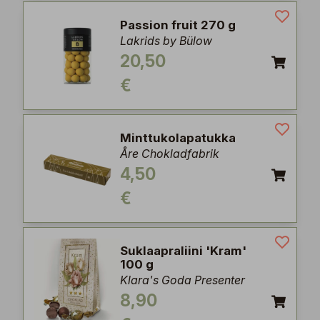
Passion fruit 270 g
Lakrids by Bülow
20,50
€
Minttukolapatukka
Åre Chokladfabrik
4,50
€
Suklaapraliini 'Kram'
100 g
Klara's Goda Presenter
8,90