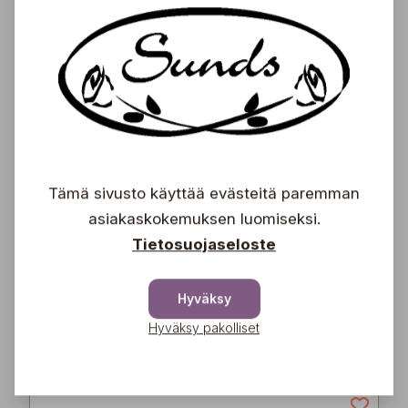
9,50
€
Suklaapraliini 'Kram' 40
g
Klara's Goda Presenter
4,50
Tämä sivusto käyttää evästeitä paremman
€
asiakaskokemuksen luomiseksi.
Tietosuojaseloste
Jakobstad 200 g
Roger's Coffee
Hyväksy
6,50
Hyväksy pakolliset
€