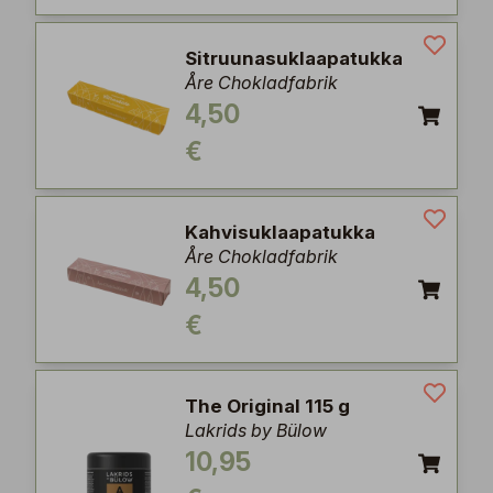
Sitruunasuklaapatukka
Åre Chokladfabrik
4,50
€
Kahvisuklaapatukka
Åre Chokladfabrik
4,50
€
The Original 115 g
Lakrids by Bülow
10,95