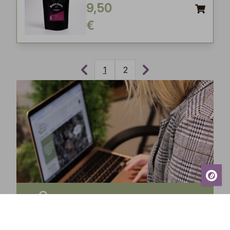
9,50
€
1
2
Tilaa uutiskirjeemme ja saa tuoreimmat uutiset,
eksklusiiviset tarjoukset, inspiroivat vinkit sekä