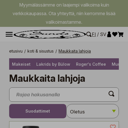
Myymälässämme on laajempi valikoima kuin
verkkokaupassa. Ota yhteyttä, niin kerromme lisää
valikoimastamme.
FI
/
SV
etusivu
/
koti & sisustus
/
Maukkaita lahjoja
Makeiset
Lakrids by Bülow
Roger's Coffee
Muut el
Maukkaita lahjoja
Suodattimet