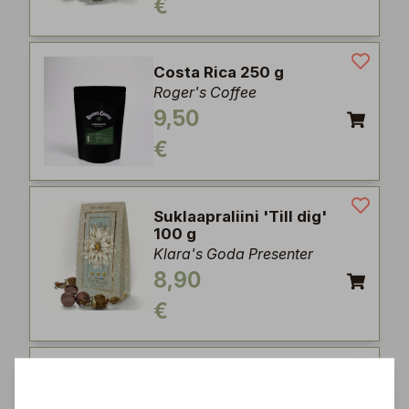
€
Costa Rica 250 g
Roger's Coffee
9,50
€
Suklaapraliini 'Till dig'
100 g
Klara's Goda Presenter
8,90
€
Brazil 250 g
Roger's Coffee