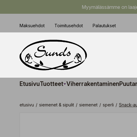
Myymälässämme on laajem
Maksuehdot
Toimitusehdot
Palautukset
Etusivu
Tuotteet
Viherrakentaminen
Puuta
etusivu
/
siemenet & sipulit
/
siemenet
/
sperli
/
Snack-au