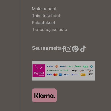
Maksuehdot
Toimitusehdot
Palautukset
Tietosuojaseloste
Seuraa meitä