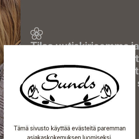
Tilaa uutiskirjeemme j
uutiset, eksklusiiviset 
inspiroivat vinkit sekä 
tapahtumista suoraan s
Tilaa
Tämä sivusto käyttää evästeitä paremman
asiakaskokemuksen luomiseksi.