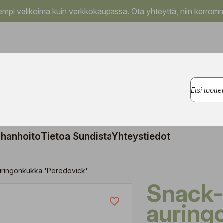
pi valikoima kuin verkkokaupassa. Ota yhteyttä, niin kerromm
rhanhoito
Tietoa Sundista
Yhteystiedot
ringonkukka 'Peredovick'
Snack-
auring