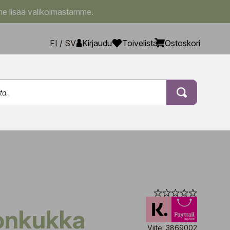
e lisää valikoimastamme.
FI
/
SV
Kirjaudu
Toivelista
Ostoskori
onkukka
Viite: 3869002