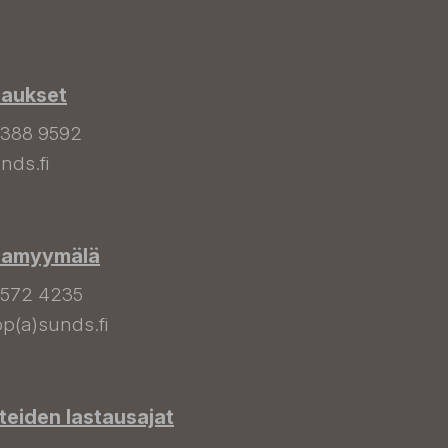
laukset
 388 9592
nds.fi
hamyymälä
 572 4235
p(a)sunds.fi
tteiden lastausajat