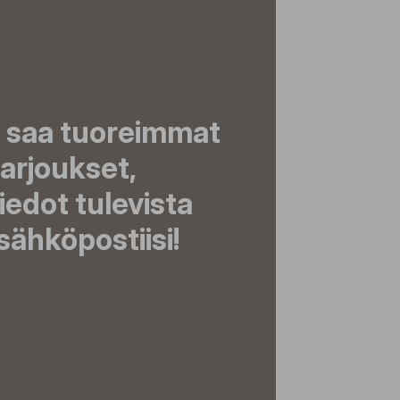
a saa tuoreimmat
tarjoukset,
tiedot tulevista
ähköpostiisi!