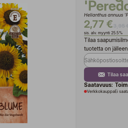
'Pered
Helianthus annuus '
2,77 €
3,95 
sis. alv. myynti 25.5%
Tilaa saapumisilmo
tuotetta on jälleen
Tilaa sa
Saatavuus:
Toim
Verkkokauppa
Ei saat