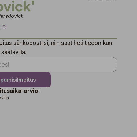
ovick'
Peredovick
€
itus sähköpostiisi, niin saat heti tiedon kun
 saatavilla.
apumisilmoitus
itusaika-arvio:
avilla