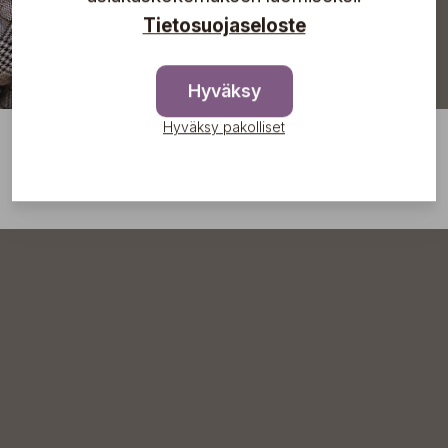
Tietosuojaseloste
Hyväksy
Hyväksy pakolliset