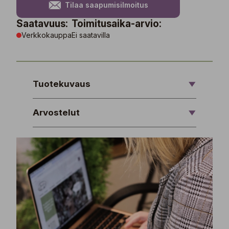
Tilaa saapumisilmoitus
Saatavuus:
Toimitusaika-arvio:
Verkkokauppa
Ei saatavilla
Tuotekuvaus
Arvostelut