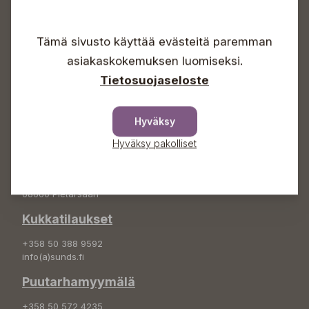
Avoinna
Arkisin 09-18
Tämä sivusto käyttää evästeitä paremman
Lauantaisin 09-16
Sunnuntaisin Itsepalvelu
asiakaskokemuksen luomiseksi.
Tietosuojaseloste
Info & vaihde
+358 50 388 9592
info(a)sunds.fi
Hyväksy
Osoite
Hyväksy pakolliset
Sundin Puutarha Oy
Kytömäentie 66
68660 Pietarsaari
Kukkatilaukset
+358 50 388 9592
info(a)sunds.fi
Puutarhamyymälä
+358 50 572 4235