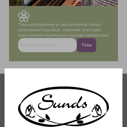
Tilaa uutiskirjeemme ja saa tuoreimmat uutiset,
eksklusiiviset tarjoukset, inspiroivat vinkit sekä
tiedot tulevista tapahtumista suoraan sähköpostiisi!
Tilaa
Sundin Puutarhakeskus