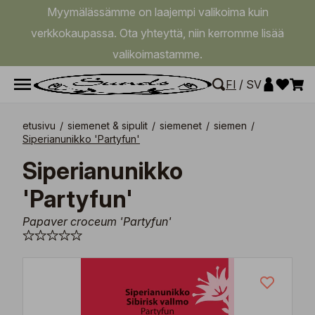
Myymälässämme on laajempi valikoima kuin
verkkokaupassa. Ota yhteyttä, niin kerromme lisää
valikoimastamme.
FI
/
SV
etusivu
/
siemenet & sipulit
/
siemenet
/
siemen
/
Siperianunikko 'Partyfun'
Siperianunikko
'Partyfun'
Papaver croceum 'Partyfun'