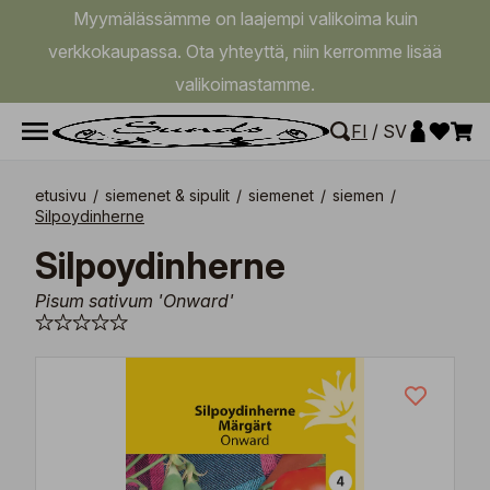
Myymälässämme on laajempi valikoima kuin
verkkokaupassa. Ota yhteyttä, niin kerromme lisää
valikoimastamme.
FI
/
SV
etusivu
/
siemenet & sipulit
/
siemenet
/
siemen
/
Silpoydinherne
Silpoydinherne
Pisum sativum 'Onward'