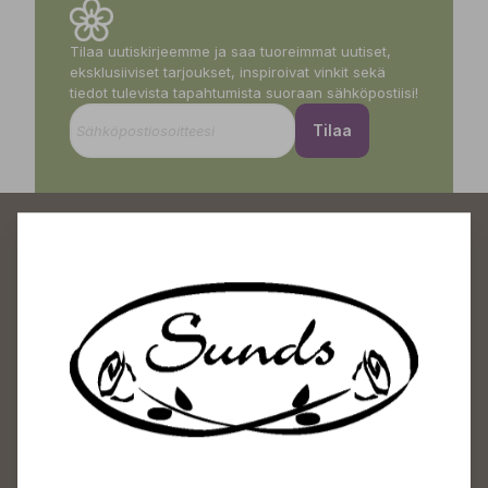
Tilaa uutiskirjeemme ja saa tuoreimmat uutiset,
eksklusiiviset tarjoukset, inspiroivat vinkit sekä
tiedot tulevista tapahtumista suoraan sähköpostiisi!
Tilaa
Sundin Puutarhakeskus
Avoinna
Arkisin 09-18
Lauantaisin 09-16
Sunnuntaisin Itsepalvelu