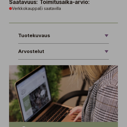
Saatavuus:
Toimitusaika-arvio:
Verkkokauppa
Ei saatavilla
Tuotekuvaus
Arvostelut