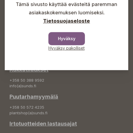
Tämä sivusto käyttää evästeitä paremman
Info & vaihde
asiakaskokemuksen luomiseksi.
Tietosuojaseloste
+358 50 388 9592
info(a)sunds.fi
Osoite
Hyväksy
Sundin Puutarha Oy
Hyväksy pakolliset
Kytömäentie 66
68660 Pietarsaari
Kukkatilaukset
+358 50 388 9592
info(a)sunds.fi
Puutarhamyymälä
+358 50 572 4235
plantshop(a)sunds.fi
Irtotuotteiden lastausajat