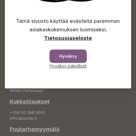
Avoinna
Arkisin 09-18
Tämä sivusto käyttää evästeitä paremman
Lauantaisin 09-16
asiakaskokemuksen luomiseksi.
Sunnuntaisin Itsepalvelu
Tietosuojaseloste
Info & vaihde
+358 50 388 9592
Hyväksy
info(a)sunds.fi
Hyväksy pakolliset
Osoite
Sundin Puutarha Oy
Kytömäentie 66
68660 Pietarsaari
Kukkatilaukset
+358 50 388 9592
info(a)sunds.fi
Puutarhamyymälä