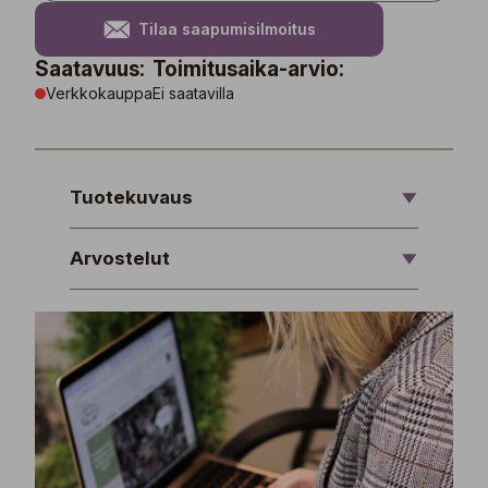
Tilaa saapumisilmoitus
Saatavuus:
Toimitusaika-arvio:
Verkkokauppa
Ei saatavilla
Tuotekuvaus
Arvostelut