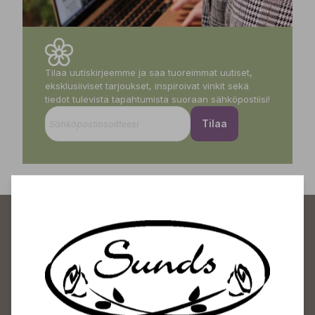
Tilaa uutiskirjeemme ja saa tuoreimmat uutiset,
eksklusiiviset tarjoukset, inspiroivat vinkit sekä
tiedot tulevista tapahtumista suoraan sähköpostiisi!
Tilaa
Sundin Puutarhakeskus