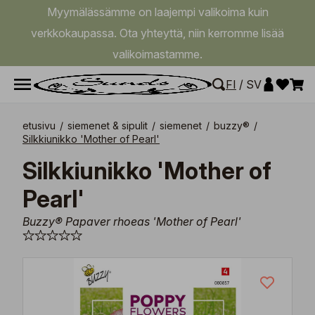
Myymälässämme on laajempi valikoima kuin
verkkokaupassa. Ota yhteyttä, niin kerromme lisää
valikoimastamme.
FI
/
SV
etusivu
/
siemenet & sipulit
/
siemenet
/
buzzy®
/
Silkkiunikko 'Mother of Pearl'
Silkkiunikko 'Mother of
Pearl'
Buzzy® Papaver rhoeas 'Mother of Pearl'