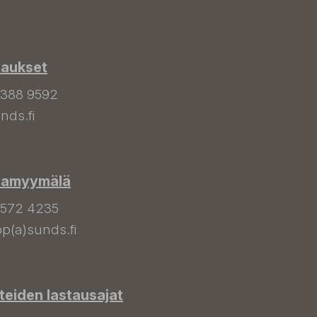
laukset
 388 9592
nds.fi
hamyymälä
 572 4235
p(a)sunds.fi
tteiden lastausajat