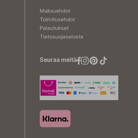
Maksuehdot
Toimitusehdot
Palautukset
Tietosuojaseloste
Seuraa meitä