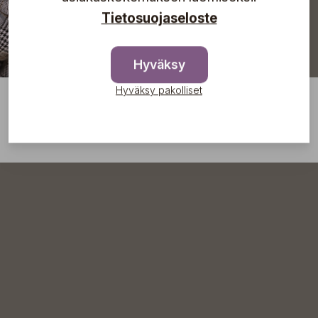
Tietosuojaseloste
Hyväksy
Hyväksy pakolliset