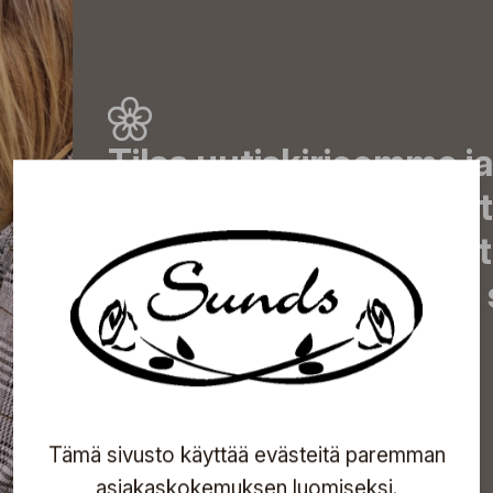
Tilaa uutiskirjeemme j
uutiset, eksklusiiviset 
inspiroivat vinkit sekä 
tapahtumista suoraan s
Tilaa
Tämä sivusto käyttää evästeitä paremman
asiakaskokemuksen luomiseksi.