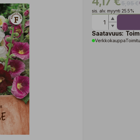
4,17 €
5,95 €
sis. alv. myynti 25.5%
Saatavuus:
Toim
Verkkokauppa
Toimitu