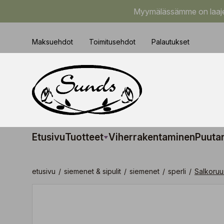
Myymälässämme on laajem
Maksuehdot
Toimitusehdot
Palautukset
Etusivu
Tuotteet
Viherrakentaminen
Puuta
etusivu
/
siemenet & sipulit
/
siemenet
/
sperli
/
Salkoruu