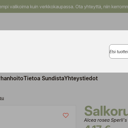
pi valikoima kuin verkkokaupassa. Ota yhteyttä, niin kerromm
rhanhoito
Tietoa Sundista
Yhteystiedot
su
Salko
Alcea rosea Sperli's