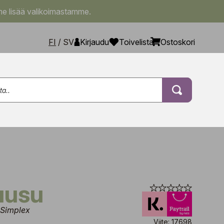
e lisää valikoimastamme.
FI
/
SV
Kirjaudu
Toivelista
Ostoskori
ruusu
 Simplex
Viite: 17698