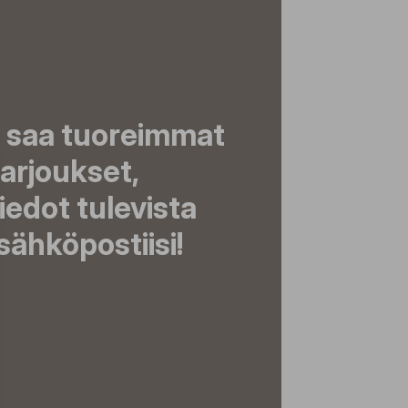
a saa tuoreimmat
tarjoukset,
tiedot tulevista
ähköpostiisi!