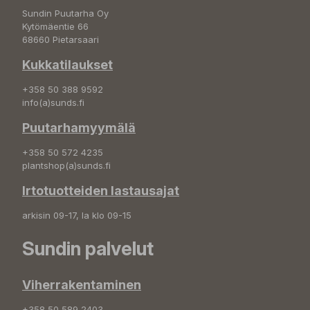
Sundin Puutarha Oy
Kytömäentie 66
68660 Pietarsaari
Kukkatilaukset
+358 50 388 9592
info(a)sunds.fi
Puutarhamyymälä
+358 50 572 4235
plantshop(a)sunds.fi
Irtotuotteiden lastausajat
arkisin 09-17, la klo 09-15
Sundin palvelut
Viherrakentaminen
+358 50 589 2403