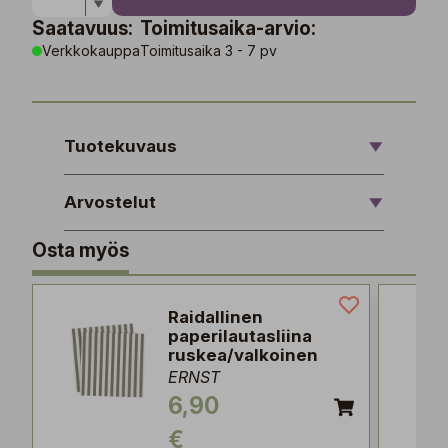
Saatavuus:
Toimitusaika-arvio:
Verkkokauppa
Toimitusaika 3 - 7 pv
Tuotekuvaus
Arvostelut
Osta myös
Raidallinen
paperilautasliina
ruskea/valkoinen
ERNST
6,90
€