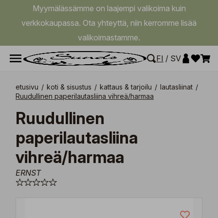
Myymälässämme on laajempi valikoima kuin
verkkokaupassa. Ota yhteyttä, niin kerromme lisää
valikoimastamme.
FI
/
SV
etusivu
/
koti & sisustus
/
kattaus & tarjoilu
/
lautasliinat
/
Ruudullinen paperilautasliina vihreä/harmaa
Ruudullinen
paperilautasliina
vihreä/harmaa
ERNST