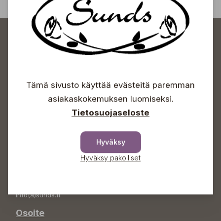
Tämä sivusto käyttää evästeitä paremman
Sundin Puutarhakeskus
asiakaskokemuksen luomiseksi.
Tietosuojaseloste
Avoinna
Arkisin 09-18
Lauantaisin 09-16
Hyväksy
Sunnuntaisin Itsepalvelu
Hyväksy pakolliset
Info & vaihde
+358 50 388 9592
info(a)sunds.fi
Osoite