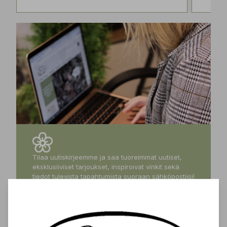
Tilaa uutiskirjeemme ja saa tuoreimmat uutiset,
eksklusiiviset tarjoukset, inspiroivat vinkit sekä
tiedot tulevista tapahtumista suoraan sähköpostiisi!
Tilaa