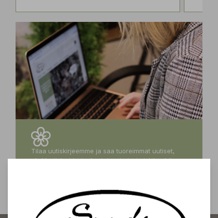
Tilaa uutiskirjeemme ja saa tuoreimmat uutiset,
eksklusiiviset tarjoukset, inspiroivat vinkit sekä
tiedot tulevista tapahtumista suoraan sähköpostiisi!
Tilaa