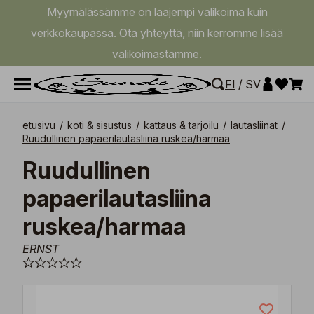
Myymälässämme on laajempi valikoima kuin
verkkokaupassa. Ota yhteyttä, niin kerromme lisää
valikoimastamme.
FI
/
SV
etusivu
/
koti & sisustus
/
kattaus & tarjoilu
/
lautasliinat
/
Ruudullinen papaerilautasliina ruskea/harmaa
Ruudullinen
papaerilautasliina
ruskea/harmaa
ERNST