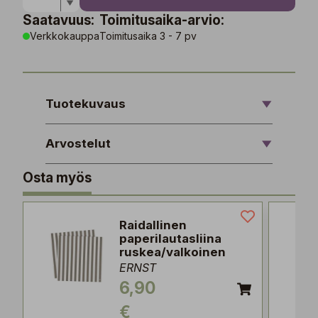
Saatavuus:
Toimitusaika-arvio:
Verkkokauppa
Toimitusaika 3 - 7 pv
Tuotekuvaus
Arvostelut
Osta myös
Raidallinen
paperilautasliina
ruskea/valkoinen
ERNST
6,90
€