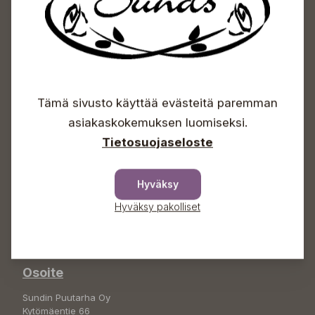
Sundin Puutarhakeskus
Tämä sivusto käyttää evästeitä paremman
asiakaskokemuksen luomiseksi.
Avoinna
Tietosuojaseloste
Arkisin 09-18
Lauantaisin 09-16
Sunnuntaisin Itsepalvelu
Hyväksy
Hyväksy pakolliset
Info & vaihde
+358 50 388 9592
info(a)sunds.fi
Osoite
Sundin Puutarha Oy
Kytömäentie 66