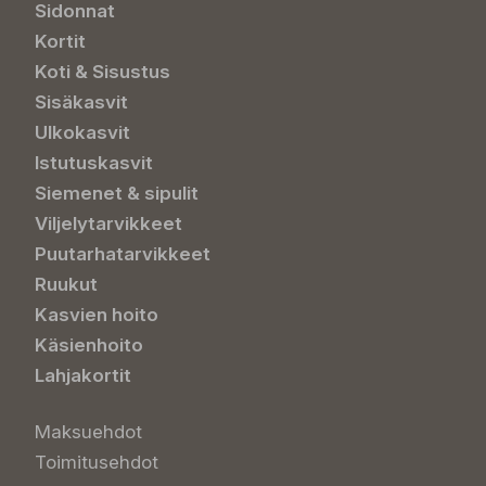
Sidonnat
Kortit
Koti & Sisustus
Sisäkasvit
Ulkokasvit
Istutuskasvit
Siemenet & sipulit
Viljelytarvikkeet
Puutarhatarvikkeet
Ruukut
Kasvien hoito
Käsienhoito
Lahjakortit
Maksuehdot
Toimitusehdot