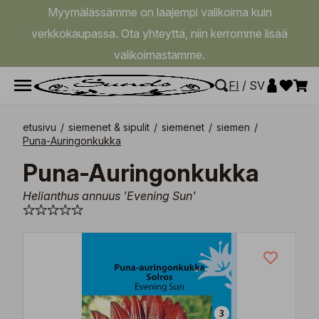
Myymälässämme on laajempi valikoima kuin
verkkokaupassa. Ota yhteyttä, niin kerromme lisää
valikoimastamme.
FI
/
SV
etusivu
/
siemenet & sipulit
/
siemenet
/
siemen
/
Puna-Auringonkukka
Puna-Auringonkukka
Helianthus annuus 'Evening Sun'