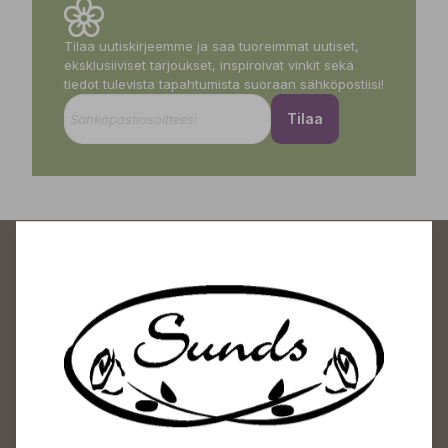
Tilaa uutiskirjeemme ja saa tuoreimmat uutiset,
eksklusiiviset tarjoukset, inspiroivat vinkit sekä
tiedot tulevista tapahtumista suoraan sähköpostiisi!
Tilaa
Sundin Puutarhakeskus
Avoinna