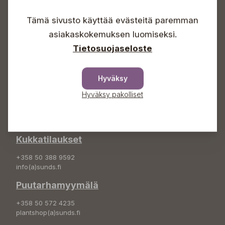
Arkisin 09-18
Lauantaisin 09-16
Tämä sivusto käyttää evästeitä paremman
Sunnuntaisin Itsepalvelu
asiakaskokemuksen luomiseksi.
Info & vaihde
Tietosuojaseloste
+358 50 388 9592
info(a)sunds.fi
Hyväksy
Osoite
Hyväksy pakolliset
Sundin Puutarha Oy
Kytömäentie 66
68660 Pietarsaari
Kukkatilaukset
+358 50 388 9592
info(a)sunds.fi
Puutarhamyymälä
+358 50 572 4235
plantshop(a)sunds.fi