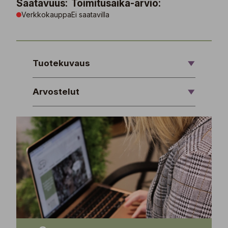
Saatavuus:
Toimitusaika-arvio:
Verkkokauppa
Ei saatavilla
Tuotekuvaus
Arvostelut