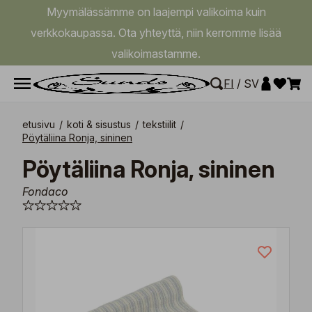
Myymälässämme on laajempi valikoima kuin
verkkokaupassa. Ota yhteyttä, niin kerromme lisää
valikoimastamme.
FI
/
SV
etusivu
/
koti & sisustus
/
tekstiilit
/
Pöytäliina Ronja, sininen
Pöytäliina Ronja, sininen
Fondaco