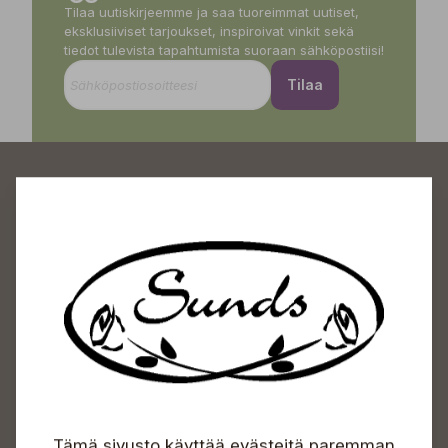
Tilaa uutiskirjeemme ja saa tuoreimmat uutiset,
eksklusiiviset tarjoukset, inspiroivat vinkit sekä
tiedot tulevista tapahtumista suoraan sähköpostiisi!
Tilaa
Sundin Puutarhakeskus
Avoinna
Arkisin 09-18
Lauantaisin 09-16
Sunnuntaisin Itsepalvelu
Tämä sivusto käyttää evästeitä paremman
Info & vaihde