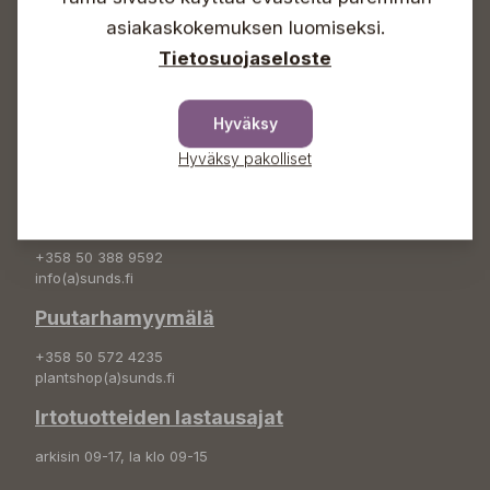
asiakaskokemuksen luomiseksi.
+358 50 388 9592
Tietosuojaseloste
info(a)sunds.fi
Osoite
Hyväksy
Sundin Puutarha Oy
Hyväksy pakolliset
Kytömäentie 66
68660 Pietarsaari
Kukkatilaukset
+358 50 388 9592
info(a)sunds.fi
Puutarhamyymälä
+358 50 572 4235
plantshop(a)sunds.fi
Irtotuotteiden lastausajat
arkisin 09-17, la klo 09-15