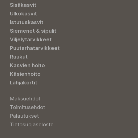
Sisäkasvit
Ulkokasvit
Istutuskasvit
Siemenet & sipulit
Viljelytarvikkeet
Puutarhatarvikkeet
Ruukut
Kasvien hoito
Käsienhoito
Lahjakortit
Maksuehdot
Toimitusehdot
Palautukset
Tietosuojaseloste