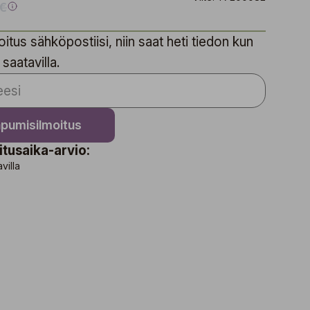
 €
itus sähköpostiisi, niin saat heti tiedon kun
 saatavilla.
apumisilmoitus
itusaika-arvio:
avilla