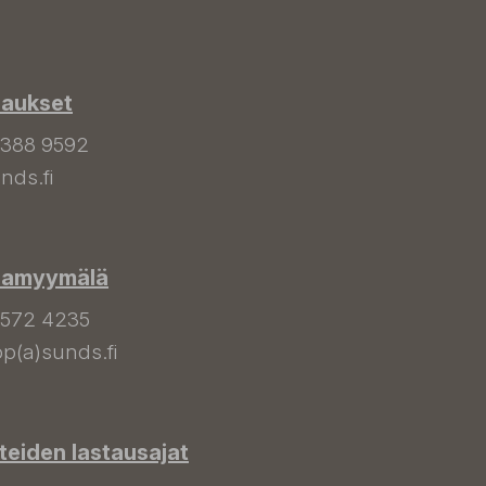
laukset
 388 9592
nds.fi
hamyymälä
 572 4235
p(a)sunds.fi
tteiden lastausajat