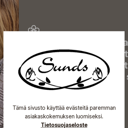
Tilaa uutiskirjeemme j
uutiset, eksklusiiviset 
inspiroivat vinkit sekä 
tapahtumista suoraan s
Tilaa
Tämä sivusto käyttää evästeitä paremman
asiakaskokemuksen luomiseksi.
Tietosuojaseloste