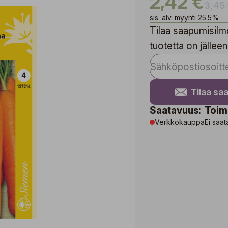
2,42 €
3,45
sis. alv. myynti 25.5%
Tilaa saapumisilmo
tuotetta on jälleen
Tilaa sa
Saatavuus:
Toim
Verkkokauppa
Ei saat