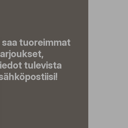
a saa tuoreimmat
tarjoukset,
tiedot tulevista
ähköpostiisi!