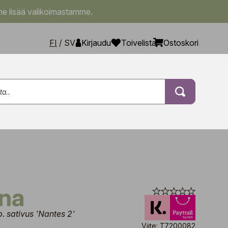
e lisää valikoimastamme.
FI
/
SV
Kirjaudu
Toivelista
Ostoskori
ana
. sativus 'Nantes 2'
Viite: T7200082