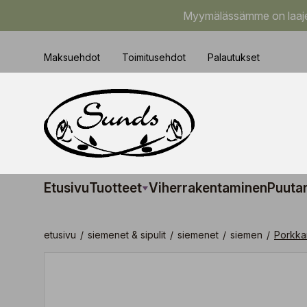
Myymälässämme on laajem
Maksuehdot
Toimitusehdot
Palautukset
Etusivu
Tuotteet
Viherrakentaminen
Puuta
etusivu
/
siemenet & sipulit
/
siemenet
/
siemen
/
Porkka