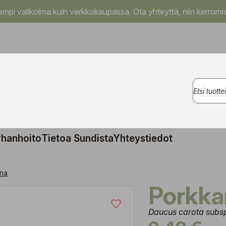
pi valikoima kuin verkkokaupassa. Ota yhteyttä, niin kerromm
rhanhoito
Tietoa Sundista
Yhteystiedot
na
Porkk
Daucus carota subsp