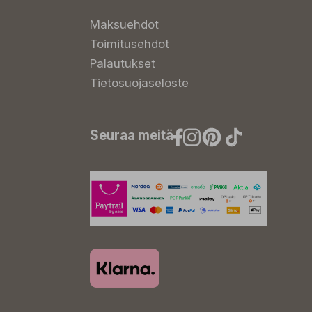
Maksuehdot
Toimitusehdot
Palautukset
Tietosuojaseloste
Seuraa meitä