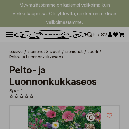
Myymälässämme on laajempi valikoima kuin
verkkokaupassa. Ota yhteyttä, niin kerromme lisää
valikoimastamme.
FI
/
SV
etusivu
/
siemenet & sipulit
/
siemenet
/
sperli
/
Pelto- ja Luonnonkukkaseos
Pelto- ja
Luonnonkukkaseos
Sperli