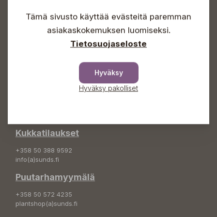
Lauantaisin 09-16
Tämä sivusto käyttää evästeitä paremman
Sunnuntaisin Itsepalvelu
asiakaskokemuksen luomiseksi.
Info & vaihde
Tietosuojaseloste
+358 50 388 9592
info(a)sunds.fi
Hyväksy
Osoite
Hyväksy pakolliset
Sundin Puutarha Oy
Kytömäentie 66
68660 Pietarsaari
Kukkatilaukset
+358 50 388 9592
info(a)sunds.fi
Puutarhamyymälä
+358 50 572 4235
plantshop(a)sunds.fi