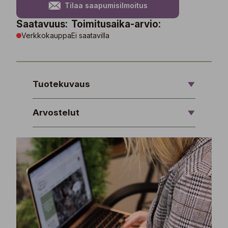
Tilaa saapumisilmoitus
Saatavuus:
Toimitusaika-arvio:
Verkkokauppa
Ei saatavilla
Tuotekuvaus
Arvostelut