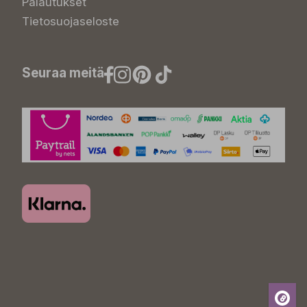
Palautukset
Tietosuojaseloste
Seuraa meitä