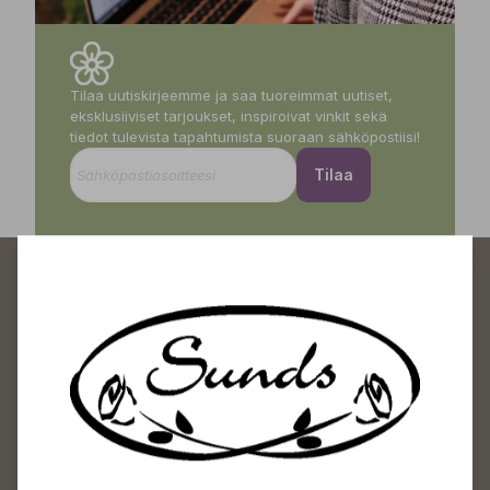
Tilaa uutiskirjeemme ja saa tuoreimmat uutiset,
eksklusiiviset tarjoukset, inspiroivat vinkit sekä
tiedot tulevista tapahtumista suoraan sähköpostiisi!
Tilaa
Sundin Puutarhakeskus
Avoinna
Arkisin 09-18