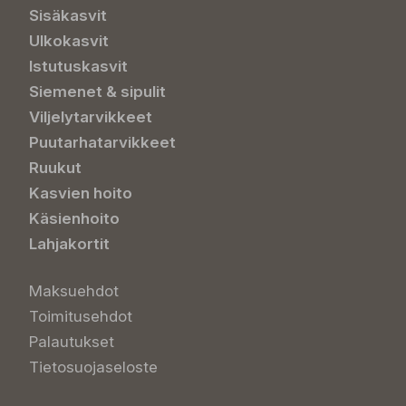
Sisäkasvit
Ulkokasvit
Istutuskasvit
Siemenet & sipulit
Viljelytarvikkeet
Puutarhatarvikkeet
Ruukut
Kasvien hoito
Käsienhoito
Lahjakortit
Maksuehdot
Toimitusehdot
Palautukset
Tietosuojaseloste