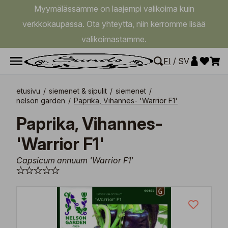
Myymälässämme on laajempi valikoima kuin
verkkokaupassa. Ota yhteyttä, niin kerromme lisää
valikoimastamme.
FI
/
SV
etusivu
/
siemenet & sipulit
/
siemenet
/
nelson garden
/
Paprika, Vihannes- 'Warrior F1'
Paprika, Vihannes-
'Warrior F1'
Capsicum annuum 'Warrior F1'