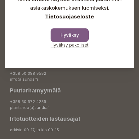
asiakaskokemuksen luomiseksi.
+358 50 388 9592
Tietosuojaseloste
info(a)sunds.fi
Osoite
Hyväksy
Sundin Puutarha Oy
Hyväksy pakolliset
Kytömäentie 66
68660 Pietarsaari
Kukkatilaukset
+358 50 388 9592
info(a)sunds.fi
Puutarhamyymälä
+358 50 572 4235
plantshop(a)sunds.fi
Irtotuotteiden lastausajat
arkisin 09-17, la klo 09-15