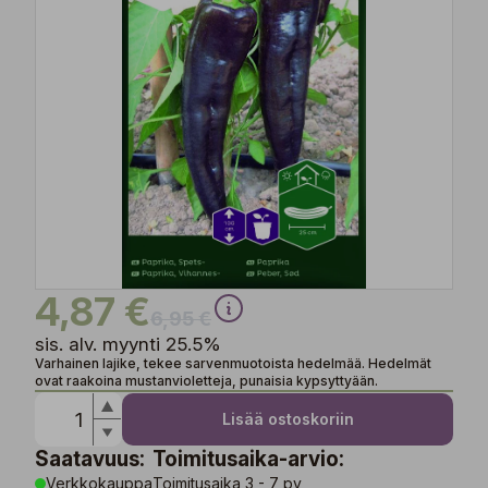
4,87 €
6,95 €
sis. alv. myynti 25.5%
Varhainen lajike, tekee sarvenmuotoista hedelmää. Hedelmät
ovat raakoina mustanvioletteja, punaisia kypsyttyään.
Lisää ostoskoriin
Saatavuus:
Toimitusaika-arvio:
Verkkokauppa
Toimitusaika 3 - 7 pv