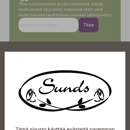
Tilaa uutiskirjeemme ja saa tuoreimmat uutiset,
eksklusiiviset tarjoukset, inspiroivat vinkit sekä
tiedot tulevista tapahtumista suoraan sähköpostiisi!
Tilaa
Sundin Puutarhakeskus
Avoinna
Arkisin 09-18
Lauantaisin 09-16
Sunnuntaisin Itsepalvelu
Tämä sivusto käyttää evästeitä paremman
Info & vaihde