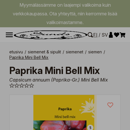
Myymälässämme on laajempi valikoima kuin
verkkokaupassa. Ota yhteyttä, niin kerromme lisää
valikoimastamme.
FI
/
SV
etusivu
/
siemenet & sipulit
/
siemenet
/
siemen
/
Paprika Mini Bell Mix
Paprika Mini Bell Mix
Capsicum annuum (Paprika-Gr.) Mini Bell Mix