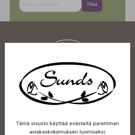
Tilaa
Sundin Puutarhakeskus
Avoinna
Arkisin 09-18
Lauantaisin 09-16
Sunnuntaisin Itsepalvelu
Info & vaihde
Tämä sivusto käyttää evästeitä paremman
+358 50 388 9592
info(a)sunds.fi
asiakaskokemuksen luomiseksi.