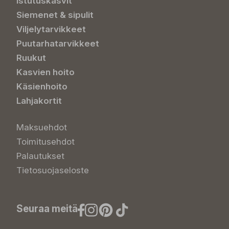
Istutuskasvit
Siemenet & sipulit
Viljelytarvikkeet
Puutarhatarvikkeet
Ruukut
Kasvien hoito
Käsienhoito
Lahjakortit
Maksuehdot
Toimitusehdot
Palautukset
Tietosuojaseloste
Seuraa meitä