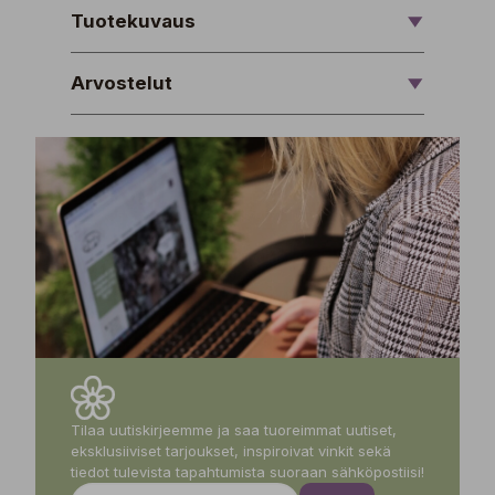
Tuotekuvaus
Arvostelut
Tilaa uutiskirjeemme ja saa tuoreimmat uutiset,
eksklusiiviset tarjoukset, inspiroivat vinkit sekä
tiedot tulevista tapahtumista suoraan sähköpostiisi!