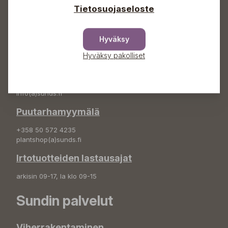
Tietosuojaseloste
Osoite
Sundin Puutarha Oy
Kytömäentie 66
Hyväksy
68660 Pietarsaari
Hyväksy pakolliset
Kukkatilaukset
+358 50 388 9592
info(a)sunds.fi
Puutarhamyymälä
+358 50 572 4235
plantshop(a)sunds.fi
Irtotuotteiden lastausajat
arkisin 09-17, la klo 09-15
Sundin palvelut
Viherrakentaminen