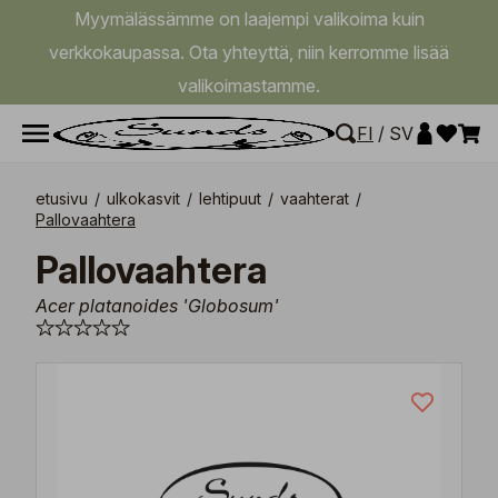
Myymälässämme on laajempi valikoima kuin
verkkokaupassa. Ota yhteyttä, niin kerromme lisää
valikoimastamme.
FI
/
SV
etusivu
/
ulkokasvit
/
lehtipuut
/
vaahterat
/
Pallovaahtera
Pallovaahtera
Acer platanoides 'Globosum'