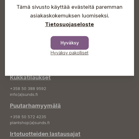
Sunnuntaisin Itsepalvelu
Tämä sivusto käyttää evästeitä paremman
Info & vaihde
asiakaskokemuksen luomiseksi.
Tietosuojaseloste
+358 50 388 9592
info(a)sunds.fi
Hyväksy
Osoite
Hyväksy pakolliset
Sundin Puutarha Oy
Kytömäentie 66
68660 Pietarsaari
Kukkatilaukset
+358 50 388 9592
info(a)sunds.fi
Puutarhamyymälä
+358 50 572 4235
plantshop(a)sunds.fi
Irtotuotteiden lastausajat