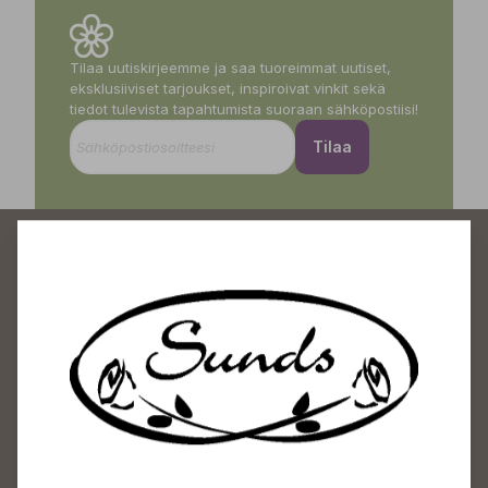
Tilaa uutiskirjeemme ja saa tuoreimmat uutiset,
eksklusiiviset tarjoukset, inspiroivat vinkit sekä
tiedot tulevista tapahtumista suoraan sähköpostiisi!
Tilaa
Sundin Puutarhakeskus
Avoinna
Arkisin 09-18
Lauantaisin 09-16