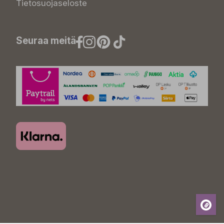
Tietosuojaseloste
Seuraa meitä