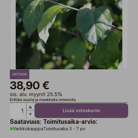
UUTUUS
38,90 €
sis. alv. myynti 25.5%
Erittäin suuria ja maukkaita omenoita
Lisää ostoskoriin
Saatavuus:
Toimitusaika-arvio:
Verkkokauppa
Toimitusaika 3 - 7 pv