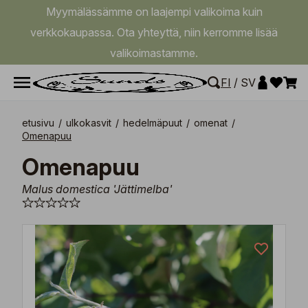
Myymälässämme on laajempi valikoima kuin
verkkokaupassa. Ota yhteyttä, niin kerromme lisää
valikoimastamme.
FI
/
SV
etusivu
/
ulkokasvit
/
hedelmäpuut
/
omenat
/
Omenapuu
Omenapuu
Malus domestica 'Jättimelba'