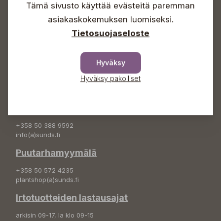
Tämä sivusto käyttää evästeitä paremman
Info & vaihde
asiakaskokemuksen luomiseksi.
+358 50 388 9592
Tietosuojaseloste
info(a)sunds.fi
Osoite
Hyväksy
Sundin Puutarha Oy
Hyväksy pakolliset
Kytömäentie 66
68660 Pietarsaari
Kukkatilaukset
+358 50 388 9592
info(a)sunds.fi
Puutarhamyymälä
+358 50 572 4235
plantshop(a)sunds.fi
Irtotuotteiden lastausajat
arkisin 09-17, la klo 09-15