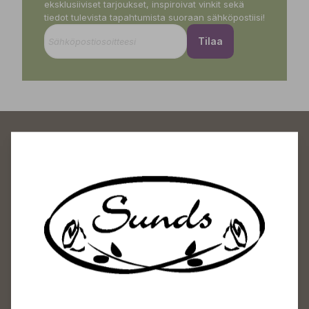
eksklusiiviset tarjoukset, inspiroivat vinkit sekä
tiedot tulevista tapahtumista suoraan sähköpostiisi!
Tilaa
Sundin Puutarhakeskus
Avoinna
Arkisin 09-18
Lauantaisin 09-16
Sunnuntaisin Itsepalvelu