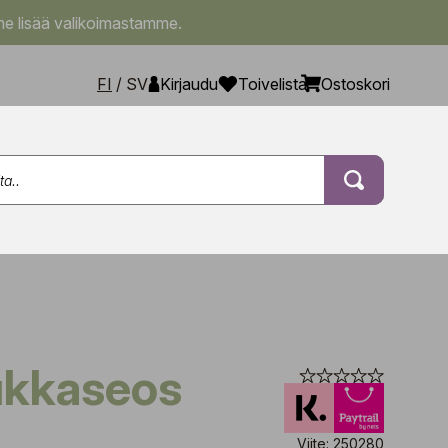
e lisää valikoimastamme.
FI
/
SV
Kirjaudu
Toivelista
Ostoskori
ukkaseos
Viite: 250280