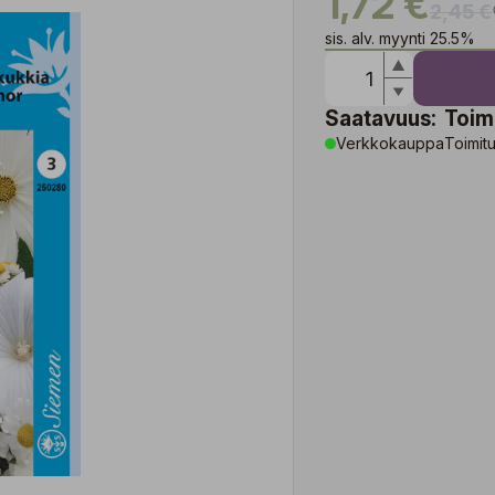
1,72 €
2,45 €
sis. alv. myynti 25.5%
Saatavuus:
Toim
Verkkokauppa
Toimitu