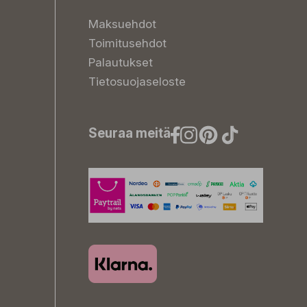
Maksuehdot
Toimitusehdot
Palautukset
Tietosuojaseloste
Seuraa meitä