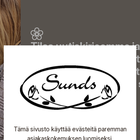
Tilaa uutiskirjeemme j
uutiset, eksklusiiviset 
inspiroivat vinkit sekä 
tapahtumista suoraan s
Tilaa
Tämä sivusto käyttää evästeitä paremman
asiakaskokemuksen luomiseksi.