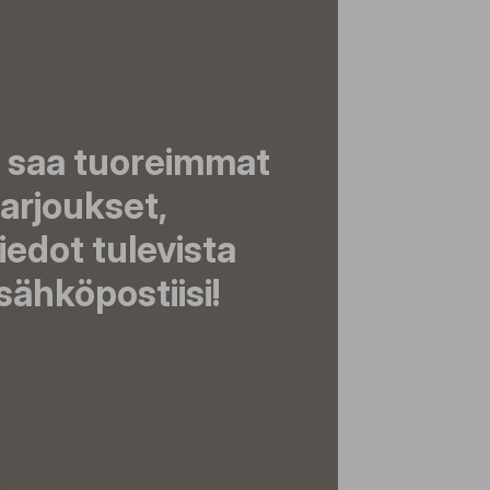
a saa tuoreimmat
tarjoukset,
tiedot tulevista
ähköpostiisi!