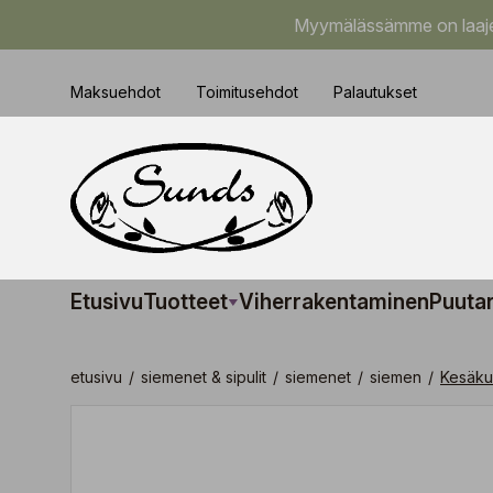
Myymälässämme on laajem
Maksuehdot
Toimitusehdot
Palautukset
Etusivu
Tuotteet
Viherrakentaminen
Puuta
etusivu
/
siemenet & sipulit
/
siemenet
/
siemen
/
Kesäku