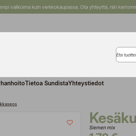
pi valikoima kuin verkkokaupassa. Ota yhteyttä, niin kerromm
rhanhoito
Tietoa Sundista
Yhteystiedot
kkaseos
Kesäk
Siemen mix