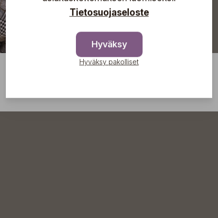
Tietosuojaseloste
Hyväksy
Hyväksy pakolliset