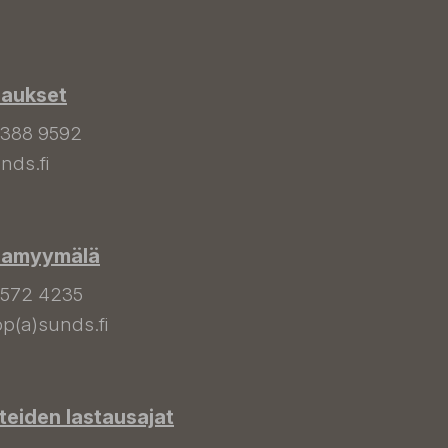
laukset
 388 9592
nds.fi
hamyymälä
 572 4235
p(a)sunds.fi
tteiden lastausajat