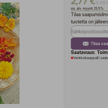
2,77 €
3,95 
sis. alv. myynti 25.5%
Tilaa saapumisilmo
tuotetta on jälleen
Tilaa sa
Saatavuus:
Toim
Verkkokauppa
Ei saat