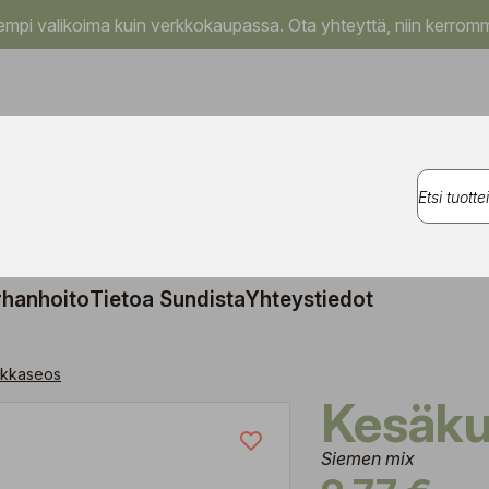
pi valikoima kuin verkkokaupassa. Ota yhteyttä, niin kerromm
rhanhoito
Tietoa Sundista
Yhteystiedot
kkaseos
Kesäk
Siemen mix