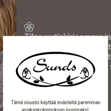
Tilaa uutiskirjeemme j
uutiset, eksklusiiviset 
inspiroivat vinkit sekä 
tapahtumista suoraan s
Tilaa
Tämä sivusto käyttää evästeitä paremman
asiakaskokemuksen luomiseksi.