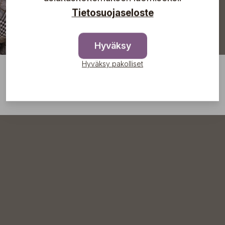
Tietosuojaseloste
Hyväksy
Hyväksy pakolliset