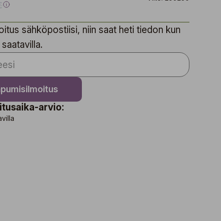
€
itus sähköpostiisi, niin saat heti tiedon kun
 saatavilla.
apumisilmoitus
itusaika-arvio:
avilla