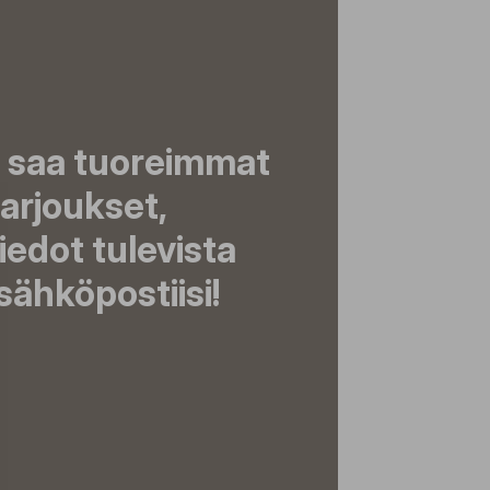
a saa tuoreimmat
tarjoukset,
tiedot tulevista
ähköpostiisi!