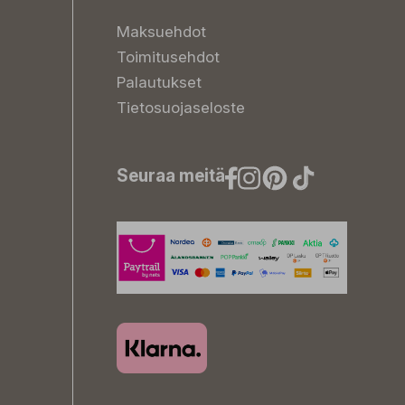
Maksuehdot
Toimitusehdot
Palautukset
Tietosuojaseloste
Seuraa meitä