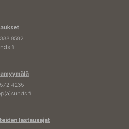
laukset
 388 9592
nds.fi
hamyymälä
 572 4235
p(a)sunds.fi
tteiden lastausajat