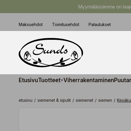
Myymälässämme on laajem
Maksuehdot
Toimitusehdot
Palautukset
Etusivu
Tuotteet
Viherrakentaminen
Puuta
etusivu
/
siemenet & sipulit
/
siemenet
/
siemen
/
Kesäku