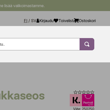
e lisää valikoimastamme.
FI
/
SV
Kirjaudu
Toivelista
Ostoskori
ukkaseos
Viite: 250250